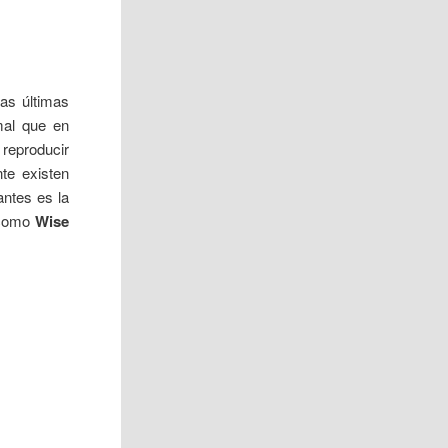
as últimas
mal que en
reproducir
te existen
ntes es la
s como
Wise