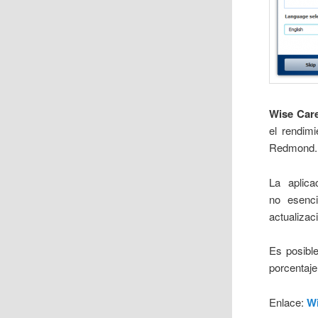
Wise Car
el rendim
Redmond.
La aplica
no esenc
actualizac
Es posible
porcentaje
Enlace:
Wi