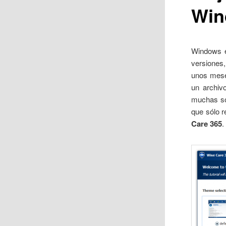
Win
Windows e
versiones
unos mese
un archiv
muchas so
que sólo r
Care 365
.