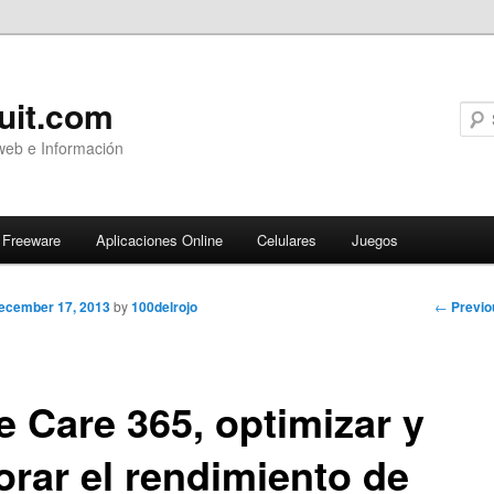
uit.com
web e Información
Freeware
Aplicaciones Online
Celulares
Juegos
Post
←
Previo
ecember 17, 2013
by
100delrojo
navigati
e Care 365, optimizar y
orar el rendimiento de