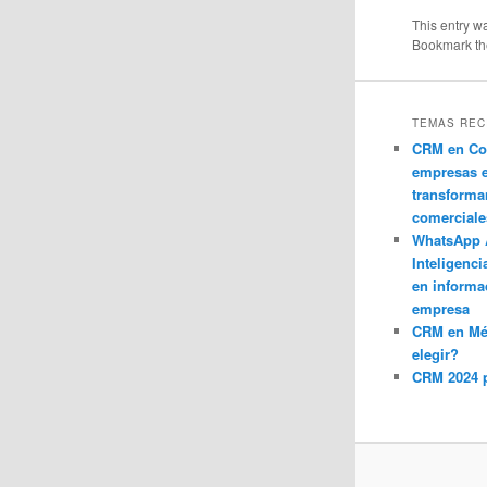
This entry w
Bookmark t
TEMAS REC
CRM en Co
empresas 
transforma
comerciale
WhatsApp 
Inteligenci
en informa
empresa
CRM en M
elegir?
CRM 2024 