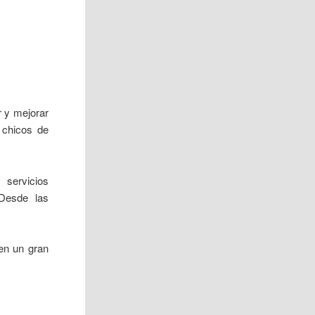
r y mejorar
 chicos de
 servicios
Desde las
 en un gran