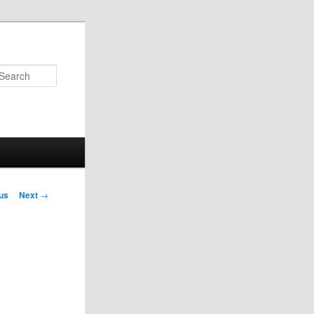
Search
us
Next
→
on