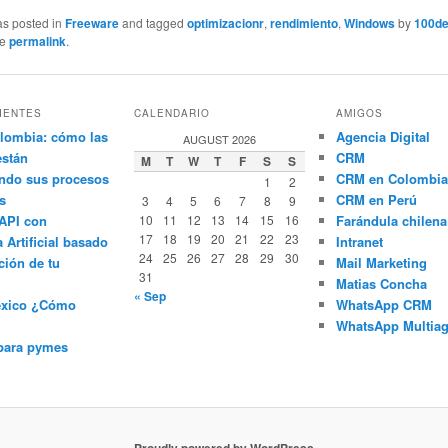
as posted in
Freeware
and tagged
optimizacionr
,
rendimiento
,
Windows
by
100de
he
permalink
.
IENTES
CALENDARIO
AMIGOS
lombia: cómo las
Agencia Digital
AUGUST 2026
están
CRM
M
T
W
T
F
S
S
ndo sus procesos
CRM en Colombia
1
2
s
CRM en Perú
3
4
5
6
7
8
9
API con
10
11
12
13
14
15
16
Farándula chilena
17
18
19
20
21
22
23
a Artificial basado
Intranet
24
25
26
27
28
29
30
ción de tu
Mail Marketing
31
Matias Concha
« Sep
éxico ¿Cómo
WhatsApp CRM
WhatsApp Multiag
para pymes
Proudly powered by WordPress