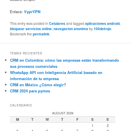
Enlace:
VyprVPN
This entry was posted in
Celulares
and tagged
aplicaciones android
,
bloquear servicios online
,
navegacion anonima
by
100delrojo
.
Bookmark the
permalink
.
TEMAS RECIENTES
CRM en Colombia: cómo las empresas están transformando
sus procesos comerciales
WhatsApp API con Inteligencia Artificial basado en
información de tu empresa
CRM en México ¿Cómo elegir?
CRM 2024 para pymes
CALENDARIO
AUGUST 2026
M
T
W
T
F
S
S
1
2
3
4
5
6
7
8
9