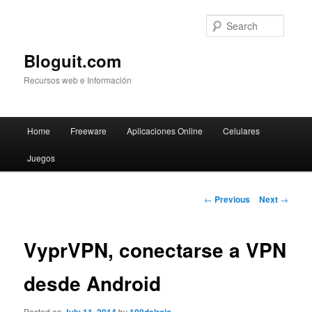
Searc
Bloguit.com
Recursos web e Información
Main
Home
Freeware
Aplicaciones Online
Celulares
Skip
menu
Juegos
to
primary
Post
←
Previous
Next
→
navigation
content
VyprVPN, conectarse a VPN
desde Android
Posted on
by