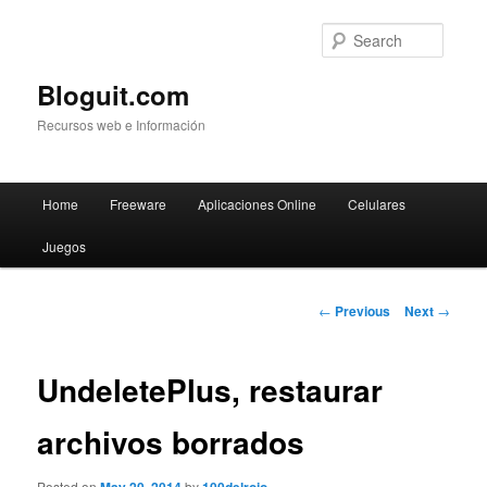
Searc
Bloguit.com
Recursos web e Información
Main
Home
Freeware
Aplicaciones Online
Celulares
Skip
menu
Juegos
to
primary
Post
←
Previous
Next
→
navigation
content
UndeletePlus, restaurar
archivos borrados
Posted on
by