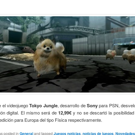
e el videojuego
Tokyo Jungle
, desarrollo de
Sony
para PSN, desveló
ión digital. El mismo será de
12,99€
y no se descartó la posibilida
edición para Europa del tipo Física respectivamente.
as posted in
General
and tagged
Juegos noticias
,
noticias de juegos
,
Novedades