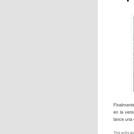
Finalment
en la vers
lance una 
This entry w