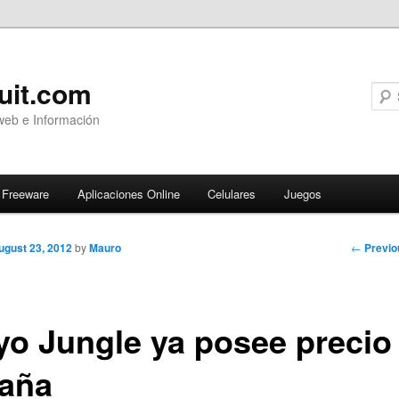
uit.com
web e Información
Freeware
Aplicaciones Online
Celulares
Juegos
Post
←
Previo
ugust 23, 2012
by
Mauro
navigati
yo Jungle ya posee precio
aña