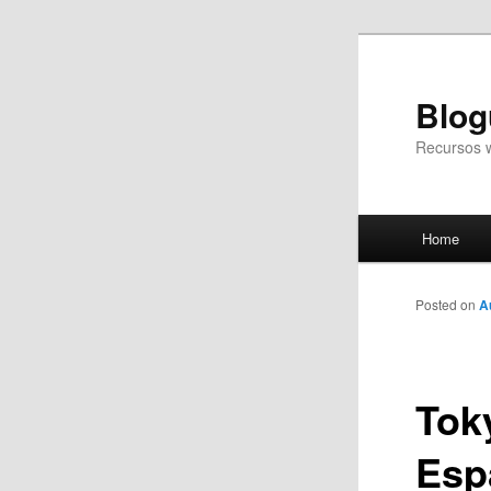
Blog
Recursos 
Main
Home
Skip
menu
to
Posted on
A
primary
Tok
content
Esp