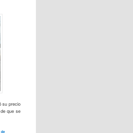
 su precio
d de que se
 de