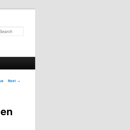
Search
us
Next
→
on
 en