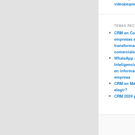
videojuego
TEMAS REC
CRM en Co
empresas 
transforma
comerciale
WhatsApp 
Inteligenci
en informa
empresa
CRM en M
elegir?
CRM 2024 