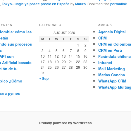
s
,
Tokyo Jungle ya posee precio en España
by
Mauro
. Bookmark the
permalink
.
IENTES
CALENDARIO
AMIGOS
lombia: cómo las
Agencia Digital
AUGUST 2026
están
CRM
M
T
W
T
F
S
S
ndo sus procesos
CRM en Colombia
1
2
s
CRM en Perú
3
4
5
6
7
8
9
API con
10
11
12
13
14
15
16
Farándula chilena
17
18
19
20
21
22
23
a Artificial basado
Intranet
24
25
26
27
28
29
30
ción de tu
Mail Marketing
31
Matias Concha
« Sep
éxico ¿Cómo
WhatsApp CRM
WhatsApp Multiag
para pymes
Proudly powered by WordPress