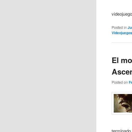
videojuego
Posted in
Ju
Videojuego
El mo
Ascen
Posted on
F
terminado 