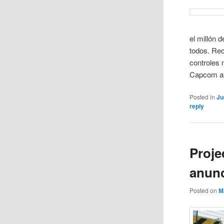
el millón 
todos. Rec
controles
Capcom ap
Posted in
Ju
reply
Proje
anunc
Posted on
M