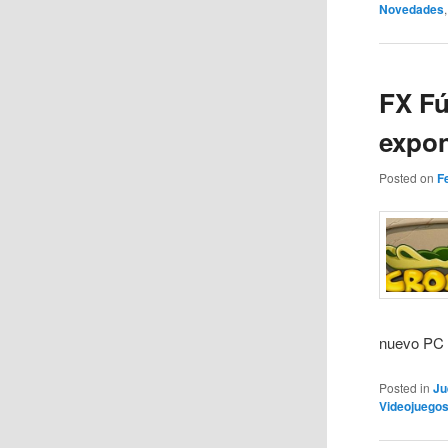
Novedades
FX Fú
expo
Posted on
F
nuevo PC F
Posted in
Ju
Videojuego