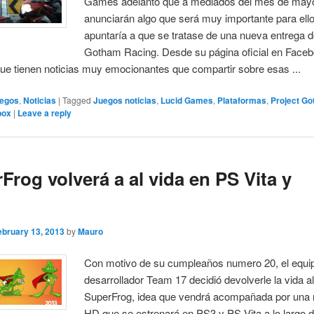
Games adelantó que a mediados del mes de may
anunciarán algo que será muy importante para ello
apuntaría a que se tratase de una nueva entrega d
Gotham Racing. Desde su página oficial en Face
e tienen noticias muy emocionantes que compartir sobre esas ...
egos
,
Noticias
|
Tagged
Juegos noticias
,
Lucid Games
,
Plataformas
,
Project G
box
|
Leave a reply
Frog volverá a al vida en PS Vita y
ebruary 13, 2013
by
Mauro
Con motivo de su cumpleaños numero 20, el equi
desarrollador Team 17 decidió devolverle la vida al
SuperFrog, idea que vendrá acompañada por una
HD que se estrenará en PS3 y PS Vita a lo largo d