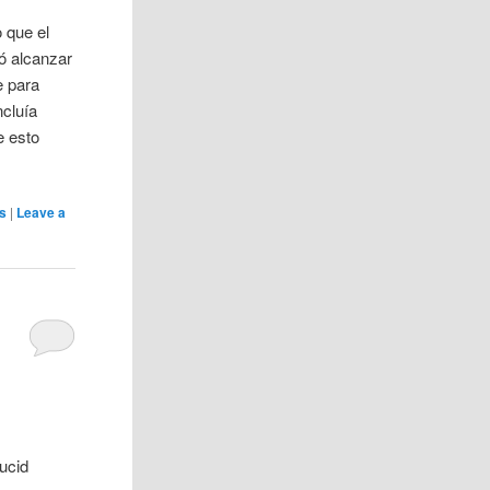
 que el
ó alcanzar
e para
ncluía
e esto
os
|
Leave a
ucid