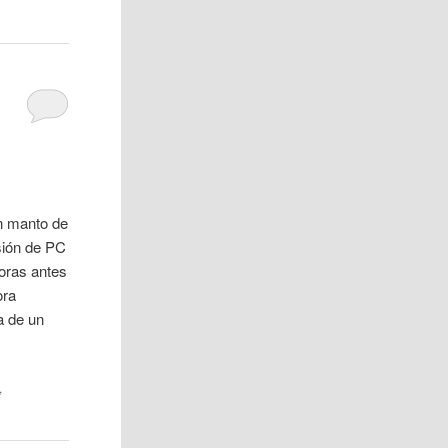
n manto de
sión de PC
oras antes
ora
a de un
,