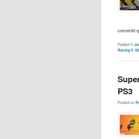
comentó qu
Posted in
Ju
Racing 5
,
X
Super
PS3
Posted on
F