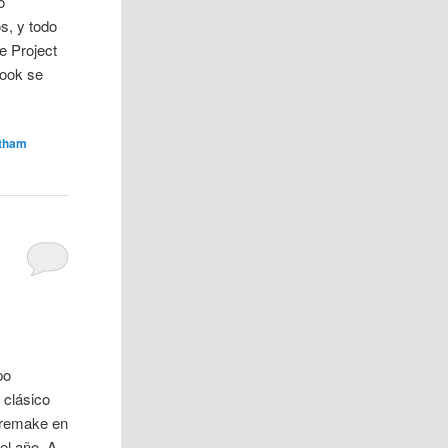
o
s, y todo
e Project
book se
otham
po
 clásico
 remake en
el año. A