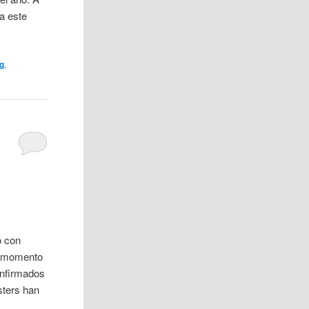
a este
g
,
ó con
l momento
onfirmados
sters han