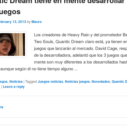
ic Dream tiene en mente desarrollar
juegos
ebruary 13, 2013
by
Mauro
Los creadores de Heavy Rain y del prometedor B
Two Souls, Quantic Dream claro está, ya tienen e
juegos que lanzarán al mercado. David Cage, res
de la desarrolladora, adelantó que los 3 juegos que
mente son muy diferentes a los desarrollados hast
unque según él no tiene tiempo alguno ...
egos
,
Noticias
|
Tagged
Juegos noticias
,
Noticias juegos
,
Novedades
,
Quantic 
s
|
Leave a reply
ts