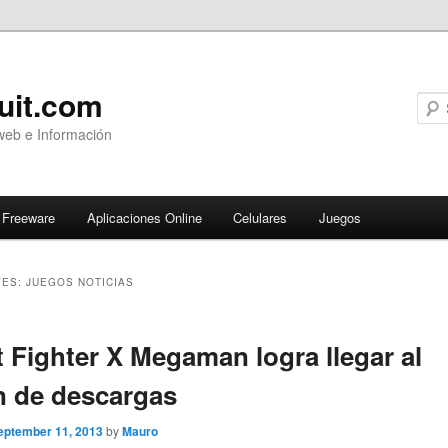
uit.com
web e Información
Freeware
Aplicaciones Online
Celulares
Juegos
VES:
JUEGOS NOTICIAS
ary
t Fighter X Megaman logra llegar al
n de descargas
eptember 11, 2013
by
Mauro