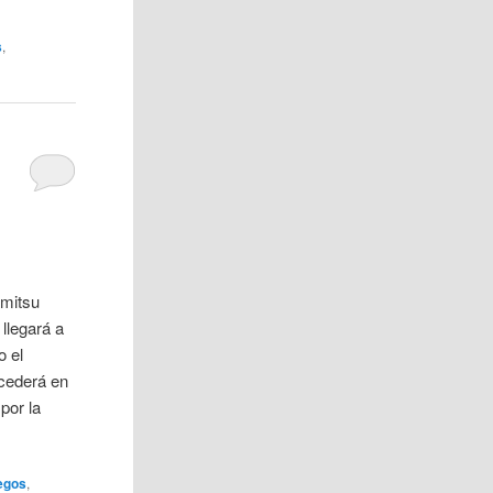
s
,
amitsu
llegará a
o el
cederá en
por la
uegos
,