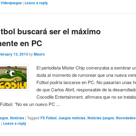
,
Videojuegos
|
Leave a reply
tbol buscará ser el máximo
nente en PC
ebruary 13, 2013
by
Mauro
El periodista Mister Chip comenzaba a sembrar u
duda al momento de rumorear que una nueva ver
Fútbol podría lanzarse en PC. No pasarían unas h
de que Carlos Abril, responsable de la desarrollad
Cocodile Entertainment, afirmara que no se tratab
útbol. “No es un nuevo PC ...
egos
,
Noticias
|
Tagged
FX Fútbol
,
Juegos noticias
,
Noticias juegos
,
Novedades
s
|
Leave a reply