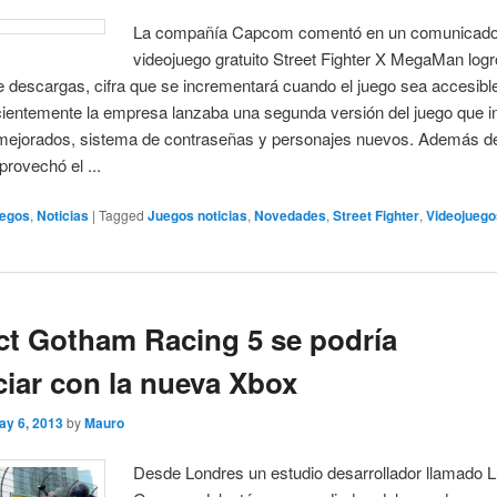
La compañía Capcom comentó en un comunicado
videojuego gratuito Street Fighter X MegaMan logr
de descargas, cifra que se incrementará cuando el juego sea accesibl
ientemente la empresa lanzaba una segunda versión del juego que i
 mejorados, sistema de contraseñas y personajes nuevos. Además d
rovechó el ...
egos
,
Noticias
|
Tagged
Juegos noticias
,
Novedades
,
Street Fighter
,
Videojueg
ct Gotham Racing 5 se podría
iar con la nueva Xbox
ay 6, 2013
by
Mauro
Desde Londres un estudio desarrollador llamado L