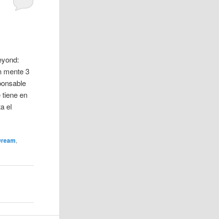
eyond:
n mente 3
ponsable
 tiene en
a el
Dream
,