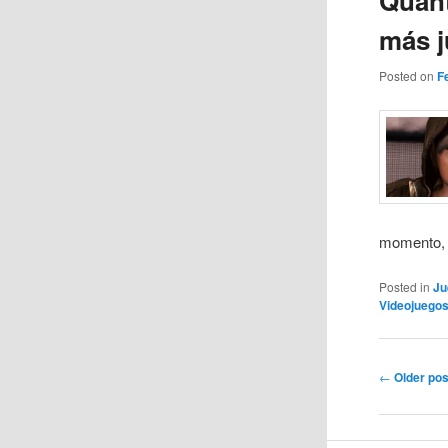
Quant
más 
Posted on
F
momento, a
Posted in
Ju
Videojuego
Post
←
Older pos
navigation