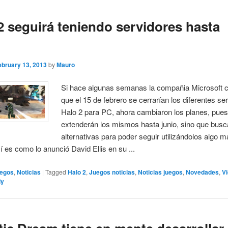
2 seguirá teniendo servidores hasta
o
ebruary 13, 2013
by
Mauro
Si hace algunas semanas la compañia Microsoft 
que el 15 de febrero se cerrarían los diferentes se
Halo 2 para PC, ahora cambiaron los planes, pues
extenderán los mismos hasta junio, sino que busc
alternativas para poder seguir utilizándolos algo 
í es como lo anunció David Ellis en su ...
egos
,
Noticias
|
Tagged
Halo 2
,
Juegos noticias
,
Noticias juegos
,
Novedades
,
V
ly