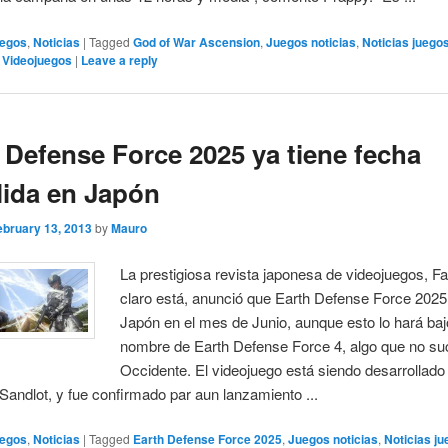
egos
,
Noticias
|
Tagged
God of War Ascension
,
Juegos noticias
,
Noticias juego
,
Videojuegos
|
Leave a reply
 Defense Force 2025 ya tiene fecha
lida en Japón
ebruary 13, 2013
by
Mauro
La prestigiosa revista japonesa de videojuegos, F
claro está, anunció que Earth Defense Force 2025 
Japón en el mes de Junio, aunque esto lo hará baj
nombre de Earth Defense Force 4, algo que no su
Occidente. El videojuego está siendo desarrollado 
andlot, y fue confirmado par aun lanzamiento ...
egos
,
Noticias
|
Tagged
Earth Defense Force 2025
,
Juegos noticias
,
Noticias j