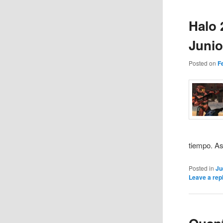
Halo 
Juni
Posted on
F
tiempo. As
Posted in
Ju
Leave a rep