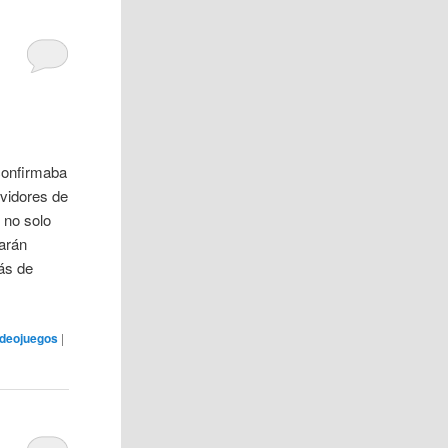
confirmaba
rvidores de
 no solo
arán
más de
ideojuegos
|