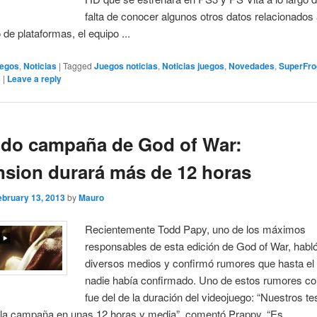
falta de conocer algunos otros datos relacionados 
 de plataformas, el equipo ...
egos
,
Noticias
|
Tagged
Juegos noticias
,
Noticias juegos
,
Novedades
,
SuperFro
s
|
Leave a reply
do campaña de God of War:
sion durará más de 12 horas
ebruary 13, 2013
by
Mauro
Recientemente Todd Papy, uno de los máximos
responsables de esta edición de God of War, habl
diversos medios y confirmó rumores que hasta e
nadie había confirmado. Uno de estos rumores c
fue del de la duración del videojuego: “Nuestros te
la campaña en unas 12 horas y media”, comentó Prappy. “Es ...