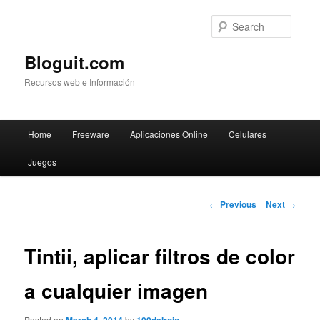
Searc
Bloguit.com
Recursos web e Información
Main
Home
Freeware
Aplicaciones Online
Celulares
Skip
menu
Juegos
to
primary
Post
←
Previous
Next
→
navigation
content
Tintii, aplicar filtros de color
a cualquier imagen
Posted on
by