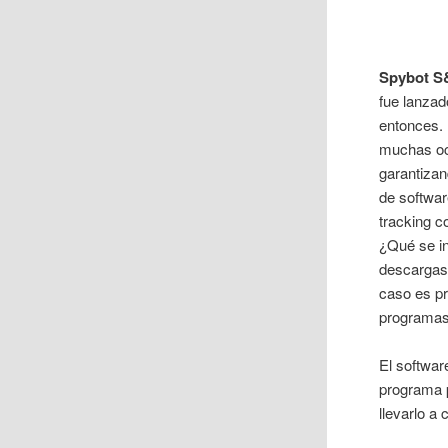
Spybot 
fue lanzad
entonces. 
muchas oc
garantizan
de softwar
tracking 
¿Qué se in
descargas
caso es pr
programas
El softwar
programa 
llevarlo a