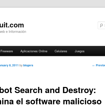
uit.com
web e Información
Freeware
Aplicaciones Online
Celulares
Juegos
Post
←
Previo
anuary 8, 2011
by
blogers
navigati
bot Search and Destroy:
mina el software malicioso