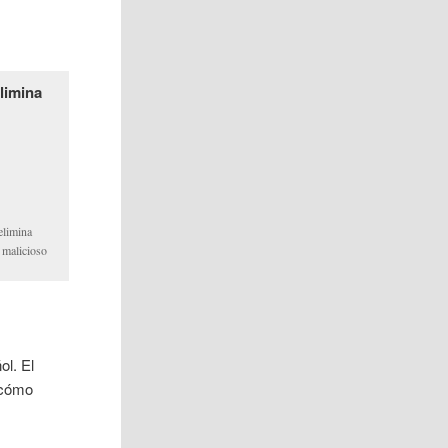
elimina
 malicioso
ol. El
 cómo