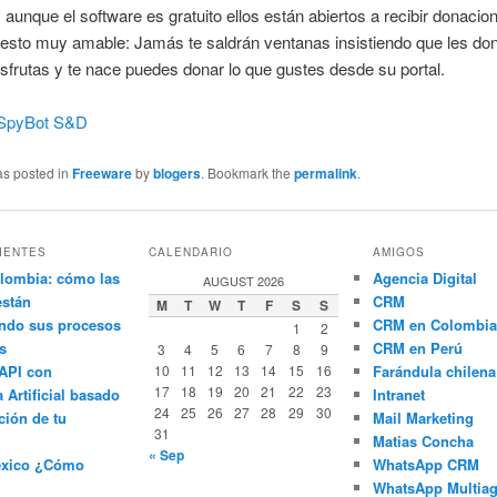
, aunque el software es gratuito ellos están abiertos a recibir donacio
esto muy amable: Jamás te saldrán ventanas insistiendo que les do
disfrutas y te nace puedes donar lo que gustes desde su portal.
SpyBot S&D
as posted in
Freeware
by
blogers
. Bookmark the
permalink
.
IENTES
CALENDARIO
AMIGOS
lombia: cómo las
Agencia Digital
AUGUST 2026
están
CRM
M
T
W
T
F
S
S
ndo sus procesos
CRM en Colombia
1
2
s
CRM en Perú
3
4
5
6
7
8
9
API con
10
11
12
13
14
15
16
Farándula chilena
17
18
19
20
21
22
23
a Artificial basado
Intranet
24
25
26
27
28
29
30
ción de tu
Mail Marketing
31
Matias Concha
« Sep
éxico ¿Cómo
WhatsApp CRM
WhatsApp Multiag