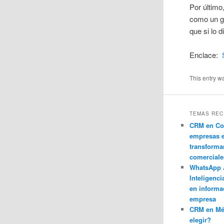
Por último
como un g
que si lo 
Enclace:
This entry w
TEMAS REC
CRM en Co
empresas 
transforma
comerciale
WhatsApp 
Inteligenci
en informa
empresa
CRM en M
elegir?