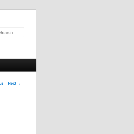
Search
us
Next
→
on