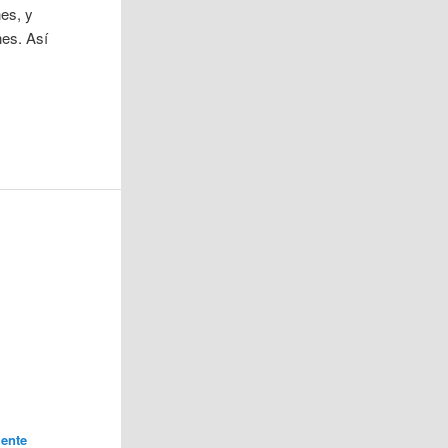
nes, y
nes. Así
ente