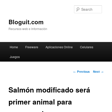
Searc
Bloguit.com
Recursos web e Información
Main
Home
Freeware
Aplicaciones Online
Celulares
Skip
menu
Juegos
to
primary
Post
←
Previous
Next
→
navigation
content
Salmón modificado será
primer animal para