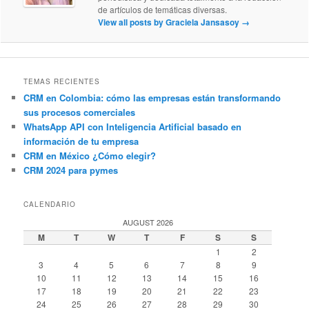
de artículos de temáticas diversas.
View all posts by Graciela Jansasoy
→
TEMAS RECIENTES
CRM en Colombia: cómo las empresas están transformando
sus procesos comerciales
WhatsApp API con Inteligencia Artificial basado en
información de tu empresa
CRM en México ¿Cómo elegir?
CRM 2024 para pymes
CALENDARIO
AUGUST 2026
M
T
W
T
F
S
S
1
2
3
4
5
6
7
8
9
10
11
12
13
14
15
16
17
18
19
20
21
22
23
24
25
26
27
28
29
30