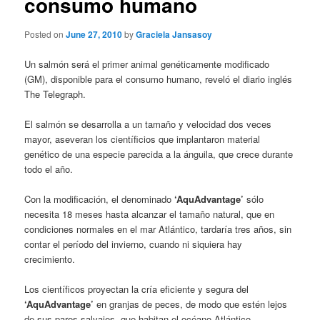
consumo humano
Posted on
June 27, 2010
by
Graciela Jansasoy
Un salmón será el primer animal genéticamente modificado
(GM), disponible para el consumo humano, reveló el diario inglés
The Telegraph.
El salmón se desarrolla a un tamaño y velocidad dos veces
mayor, aseveran los científicios que implantaron material
genético de una especie parecida a la ánguila, que crece durante
todo el año.
Con la modificación, el denominado
‘AquAdvantage’
sólo
necesita 18 meses hasta alcanzar el tamaño natural, que en
condiciones normales en el mar Atlántico, tardaría tres años, sin
contar el período del invierno, cuando ni siquiera hay
crecimiento.
Los científicos proyectan la cría eficiente y segura del
‘AquAdvantage’
en granjas de peces, de modo que estén lejos
de sus pares salvajes, que habitan el océano Atlántico.