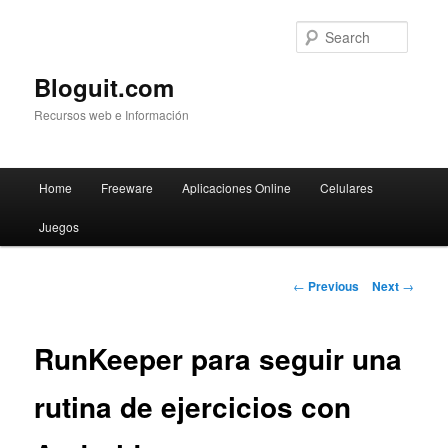
Searc
Bloguit.com
Recursos web e Información
Main
Home
Freeware
Aplicaciones Online
Celulares
Skip
menu
Juegos
to
primary
Post
←
Previous
Next
→
navigation
content
RunKeeper para seguir una
rutina de ejercicios con