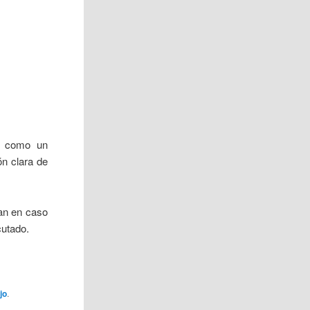
na como un
ón clara de
an en caso
cutado.
jo
.