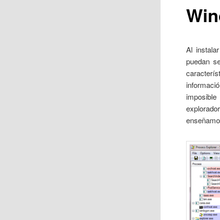
Win
Al instala
puedan se
caracterís
informaci
imposible 
explorado
enseñamos