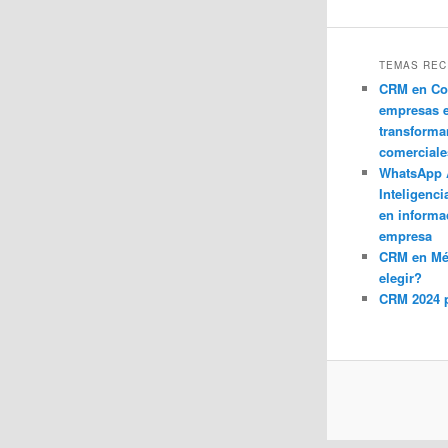
TEMAS REC
CRM en Co
empresas 
transforma
comerciale
WhatsApp 
Inteligenci
en informa
empresa
CRM en M
elegir?
CRM 2024 