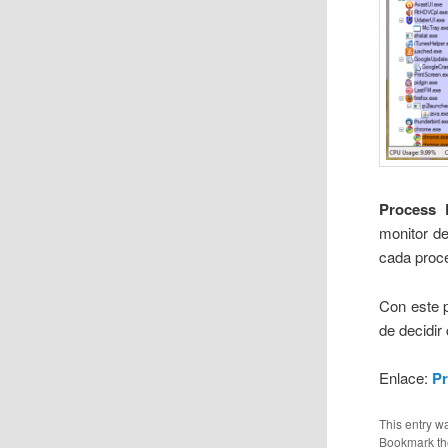
Process 
monitor de
cada proce
Con este 
de decidir
Enlace:
Pr
This entry w
Bookmark t