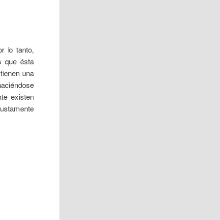
r lo tanto,
s que ésta
 tienen una
haciéndose
nte existen
 justamente