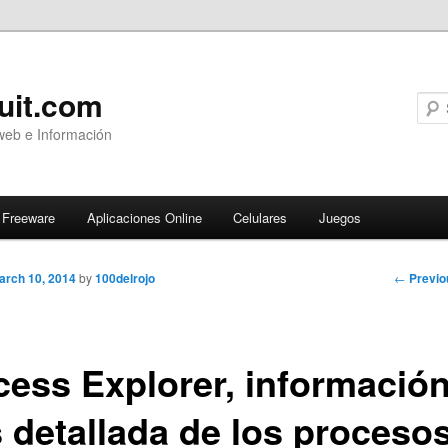
uit.com
web e Información
Freeware
Aplicaciones Online
Celulares
Juegos
Post
←
Previo
arch 10, 2014
by
100delrojo
navigati
cess Explorer, informació
 detallada de los proceso