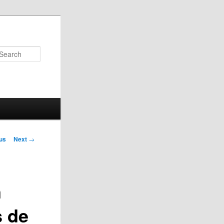
Search
us
Next
→
on
n
s de