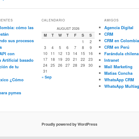
IENTES
CALENDARIO
AMIGOS
lombia: cómo las
Agencia Digital
AUGUST 2026
están
CRM
M
T
W
T
F
S
S
ndo sus procesos
CRM en Colombia
1
2
s
CRM en Perú
3
4
5
6
7
8
9
API con
10
11
12
13
14
15
16
Farándula chilena
17
18
19
20
21
22
23
a Artificial basado
Intranet
24
25
26
27
28
29
30
ción de tu
Mail Marketing
31
Matias Concha
« Sep
éxico ¿Cómo
WhatsApp CRM
WhatsApp Multiag
para pymes
Proudly powered by WordPress