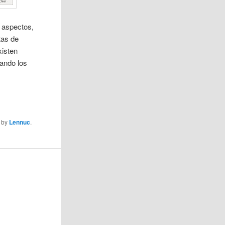
s aspectos,
stas de
xisten
dando los
by
Lennuc
.