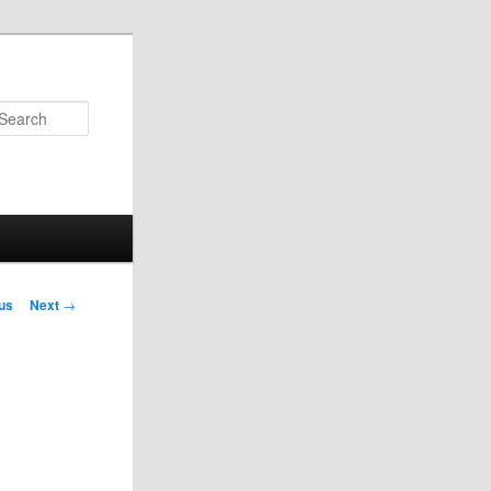
Search
us
Next
→
on