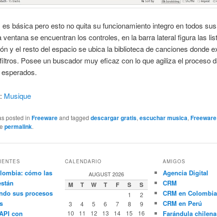
z es básica pero esto no quita su funcionamiento integro en todos su
a ventana se encuentran los controles, en la barra lateral figura las li
ón y el resto del espacio se ubica la biblioteca de canciones donde e
 filtros. Posee un buscador muy eficaz con lo que agiliza el proceso 
s esperados.
r:
Musique
as posted in
Freeware
and tagged
descargar gratis
,
escuchar musica
,
Freeware
he
permalink
.
IENTES
CALENDARIO
AMIGOS
lombia: cómo las
Agencia Digital
AUGUST 2026
están
CRM
M
T
W
T
F
S
S
ndo sus procesos
CRM en Colombia
1
2
s
CRM en Perú
3
4
5
6
7
8
9
API con
10
11
12
13
14
15
16
Farándula chilena