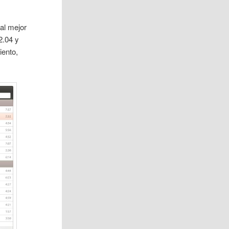
al mejor
2.04 y
iento,