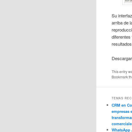
Su interfa
arriba de l
reproducci
diferentes
resultado
Descarga
This entry w
Bookmark t
TEMAS REC
CRM en Co
empresas 
transforma
comerciale
WhatsApp 