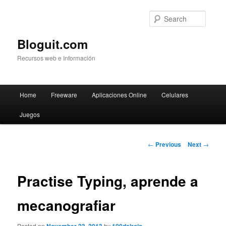
Searc
Bloguit.com
Recursos web e Información
Main
Home
Freeware
Aplicaciones Online
Celulares
Skip
menu
Juegos
to
primary
Post
←
Previous
Next
→
navigation
content
Practise Typing, aprende a
mecanografiar
Posted on
by