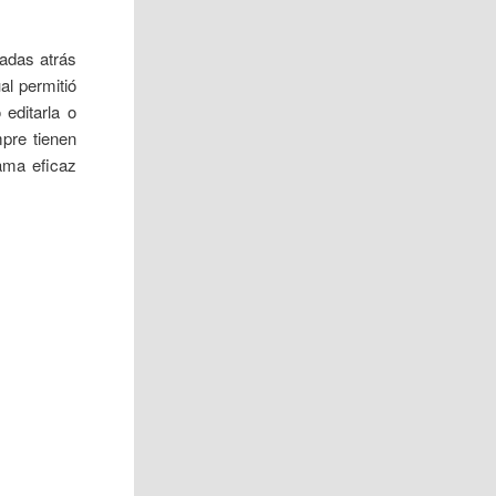
cadas atrás
al permitió
editarla o
pre tienen
rama eficaz