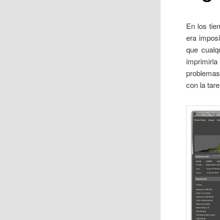
En los tie
era imposi
que cualq
imprimirl
problemas 
con la ta