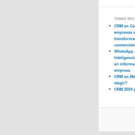
TEMAS REC
CRM en Co
empresas 
transforma
comerciale
WhatsApp 
Inteligenci
en informa
empresa
CRM en M
elegir?
CRM 2024 