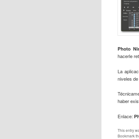
Photo Ni
hacerle re
La aplica
niveles de
Técnicame
haber exist
Enlace:
Ph
This entry w
Bookmark t