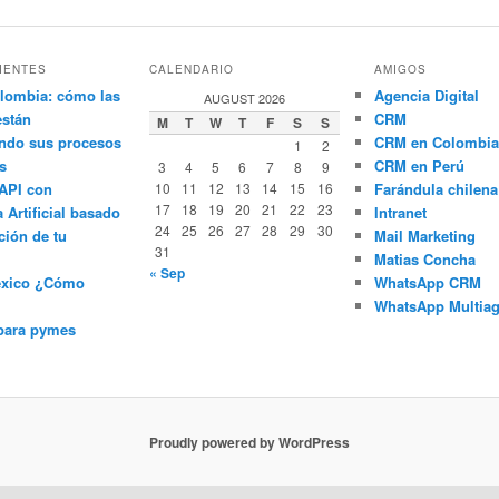
IENTES
CALENDARIO
AMIGOS
lombia: cómo las
Agencia Digital
AUGUST 2026
están
CRM
M
T
W
T
F
S
S
ndo sus procesos
CRM en Colombia
1
2
s
CRM en Perú
3
4
5
6
7
8
9
API con
10
11
12
13
14
15
16
Farándula chilena
17
18
19
20
21
22
23
a Artificial basado
Intranet
24
25
26
27
28
29
30
ción de tu
Mail Marketing
31
Matias Concha
« Sep
éxico ¿Cómo
WhatsApp CRM
WhatsApp Multiag
para pymes
Proudly powered by WordPress