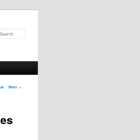
Search
us
Next
→
on
nes