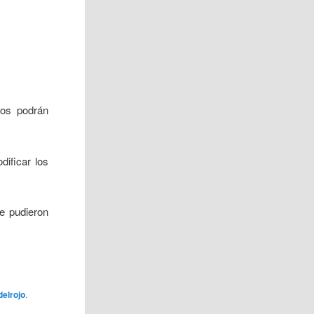
ios podrán
ificar los
e pudieron
delrojo
.