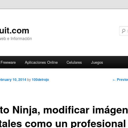
uit.com
web e Información
Freeware
Aplicaciones Online
Celulares
Juegos
Post
←
Previo
ebruary 10, 2014
by
100delrojo
navigati
to Ninja, modificar imáge
itales como un profesional