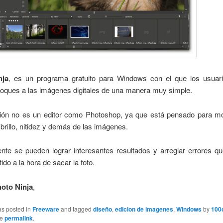
nja
, es un programa gratuito para Windows con el que los usuar
toques a las imágenes digitales de una manera muy simple.
ción no es un editor como Photoshop, ya que está pensado para mod
 brillo, nitidez y demás de las imágenes.
nte se pueden lograr interesantes resultados y arreglar errores qu
ido a la hora de sacar la foto.
oto Ninja
,
as posted in
Freeware
and tagged
diseño
,
edicion de imagenes
,
Windows
by
100
he
permalink
.