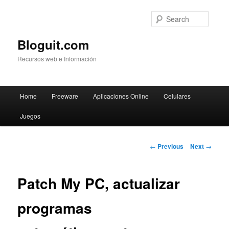
Searc
Bloguit.com
Recursos web e Información
Main
Home
Freeware
Aplicaciones Online
Celulares
Skip
menu
Juegos
to
primary
Post
←
Previous
Next
→
navigation
content
Patch My PC, actualizar
programas