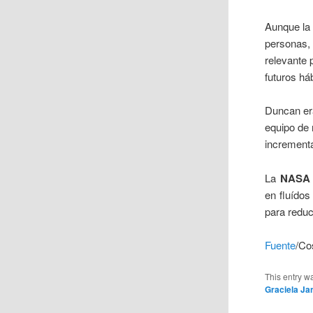
Aunque la
personas, 
relevante 
futuros háb
Duncan era
equipo de 
incrementa
La
NASA
en fluídos
para reduc
Fuente
/Co
This entry w
Graciela J