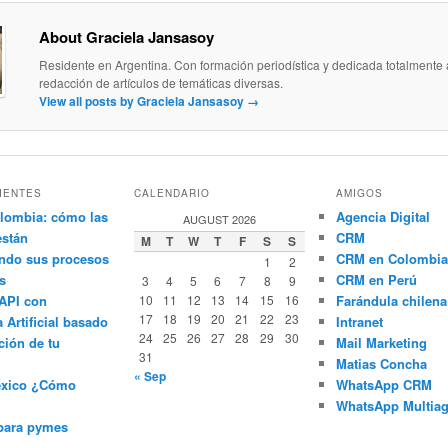
About Graciela Jansasoy
Residente en Argentina. Con formación periodística y dedicada totalmente 
redacción de artículos de temáticas diversas.
View all posts by Graciela Jansasoy
→
IENTES
CALENDARIO
AMIGOS
lombia: cómo las
Agencia Digital
AUGUST 2026
están
CRM
M
T
W
T
F
S
S
ndo sus procesos
CRM en Colombia
1
2
s
CRM en Perú
3
4
5
6
7
8
9
API con
10
11
12
13
14
15
16
Farándula chilena
17
18
19
20
21
22
23
a Artificial basado
Intranet
24
25
26
27
28
29
30
ción de tu
Mail Marketing
31
Matias Concha
« Sep
éxico ¿Cómo
WhatsApp CRM
WhatsApp Multiag
para pymes