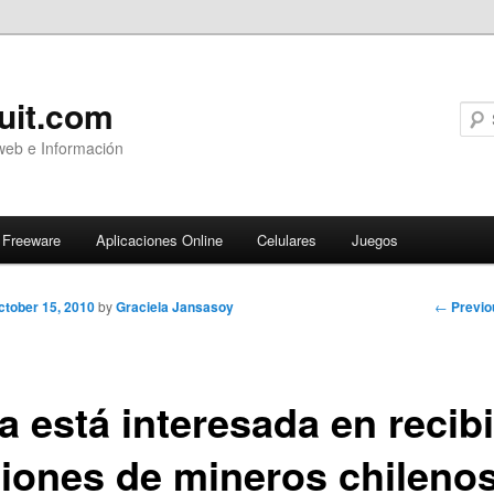
uit.com
web e Información
Freeware
Aplicaciones Online
Celulares
Juegos
Post
←
Previo
ctober 15, 2010
by
Graciela Jansasoy
navigati
 está interesada en recibi
ciones de mineros chileno