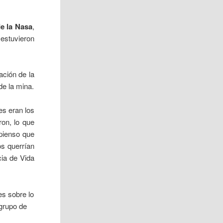
e la Nasa
,
 estuvieron
ación de la
de la mina.
es eran los
on, lo que
pienso que
os querrían
cia de Vida
es sobre lo
grupo de