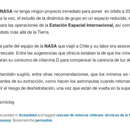
NASA
no tenga ningún proyecto inmediato para poner en órbita a 3
a la vez, el estudio de la dinámica de grupo en un espacio reducido, 
para las operaciones de la
Estación Espacial Internacional,
así com
itats más allá de la Tierra.
 parte del equipo de la
NASA
que viajó a Chile y su labor era asesor
rescate. Entre las sugerencias que ofrecía estaban la de que los min
ran su consumo de vitamina D para compensar la carencia de luz de
también sugirió, entre otras recomendaciones, que los mineros se 
 antes de su extracción, como hacen los astronautas cuando retornan 
ir el riesgo de deshidratación, una vez que están de vuelta en la super
smiclog
as posted in
Actualidad
and tagged
rescate de mineros chilenos
,
técnicas de la
ansasoy
. Bookmark the
permalink
.