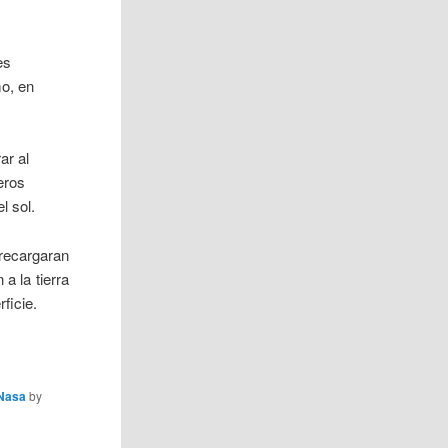
3
es
o, en
ar al
eros
l sol.
recargaran
a la tierra
ficie.
 Nasa
by