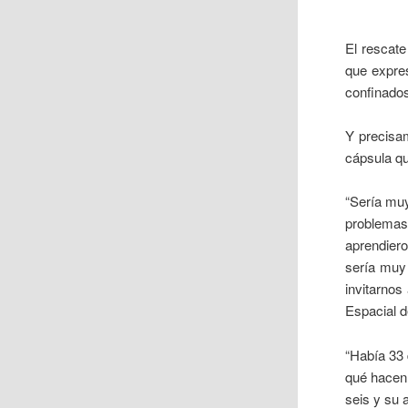
El rescate
que expres
confinados
Y precisa
cápsula qu
“Sería muy
problemas
aprendier
sería muy 
invitarnos
Espacial 
“Había 33 
qué hacen
seis y su 