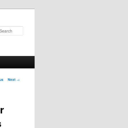
Search
us
Next
→
on
r
s