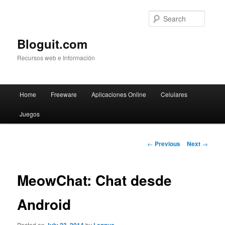
Searc
Bloguit.com
Recursos web e Información
Main
Home
Freeware
Aplicaciones Online
Celulares
Skip
menu
Juegos
to
primary
Post
←
Previous
Next
→
navigation
content
MeowChat: Chat desde
Android
Posted on
by