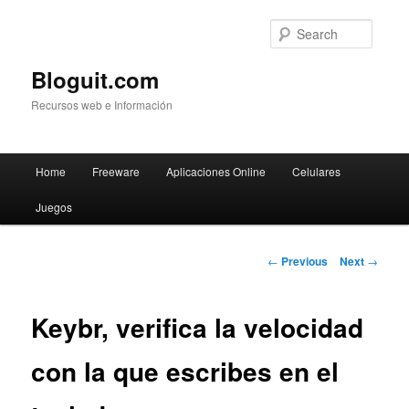
Searc
Bloguit.com
Recursos web e Información
Main
Home
Freeware
Aplicaciones Online
Celulares
Skip
menu
Juegos
to
primary
Post
←
Previous
Next
→
navigation
content
Keybr, verifica la velocidad
con la que escribes en el