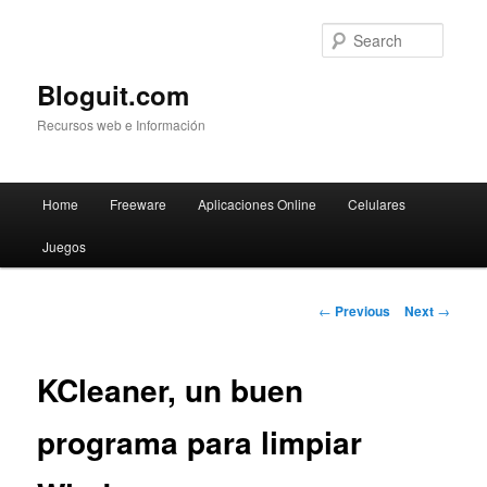
Searc
Bloguit.com
Recursos web e Información
Main
Home
Freeware
Aplicaciones Online
Celulares
Skip
menu
Juegos
to
primary
Post
←
Previous
Next
→
navigation
content
KCleaner, un buen
programa para limpiar