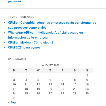
permalink
.
TEMAS RECIENTES
CRM en Colombia: cómo las empresas están transformando
sus procesos comerciales
WhatsApp API con Inteligencia Artificial basado en
información de tu empresa
CRM en México ¿Cómo elegir?
CRM 2024 para pymes
CALENDARIO
AUGUST 2026
M
T
W
T
F
S
S
1
2
3
4
5
6
7
8
9
10
11
12
13
14
15
16
17
18
19
20
21
22
23
24
25
26
27
28
29
30
31
« Sep