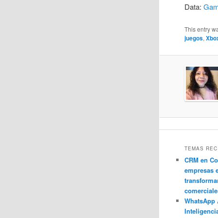
Data:
Gam
This entry w
juegos
,
Xbo
TEMAS REC
CRM en Co
empresas 
transforma
comerciale
WhatsApp 
Inteligenci