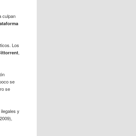
la culpan
lataforma
ticos. Los
ittorrent
,
ión
 poco se
ero se
ilegales y
 2009),