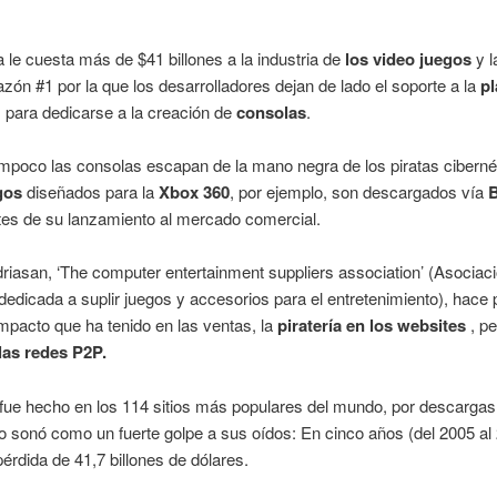
ía le cuesta más de $41 billones a la industria de
los video juegos
y 
razón #1 por la que los desarrolladores dejan de lado el soporte a la
p
, para dedicarse a la creación de
consolas
.
poco las consolas escapan de la mano negra de los piratas ciberné
gos
diseñados para la
Xbox 360
, por ejemplo, son descargados vía
B
tes de su lanzamiento al mercado comercial.
iasan, ‘The computer entertainment suppliers association’ (Asociac
dedicada a suplir juegos y accesorios para el entretenimiento), hace
impacto que ha tenido en las ventas, la
piratería en los websites
, p
las redes P2P.
 fue hecho en los 114 sitios más populares del mundo, por descargas 
do sonó como un fuerte golpe a sus oídos: En cinco años (del 2005 al
érdida de 41,7 billones de dólares.