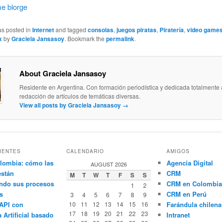
e blorge
as posted in
Internet
and tagged
consolas
,
juegos piratas
,
Piratería
,
video game
x
by
Graciela Jansasoy
. Bookmark the
permalink
.
About Graciela Jansasoy
Residente en Argentina. Con formación periodística y dedicada totalmente 
redacción de artículos de temáticas diversas.
View all posts by Graciela Jansasoy
→
IENTES
CALENDARIO
AMIGOS
lombia: cómo las
Agencia Digital
AUGUST 2026
están
CRM
M
T
W
T
F
S
S
ndo sus procesos
CRM en Colombia
1
2
s
CRM en Perú
3
4
5
6
7
8
9
API con
10
11
12
13
14
15
16
Farándula chilena
17
18
19
20
21
22
23
a Artificial basado
Intranet