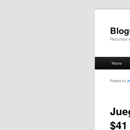
Blog
Recursos 
Main
Home
Skip
menu
to
Posted on
J
primary
Jue
content
$41 