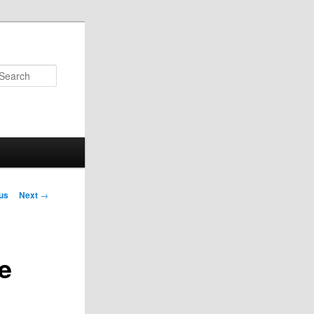
Search
us
Next
→
on
e