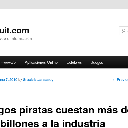
uit.com
web e Información
Freeware
Aplicaciones Online
Celulares
Juegos
Post
←
Previo
une 7, 2010
by
Graciela Jansasoy
navigati
gos piratas cuestan más d
billones a la industria