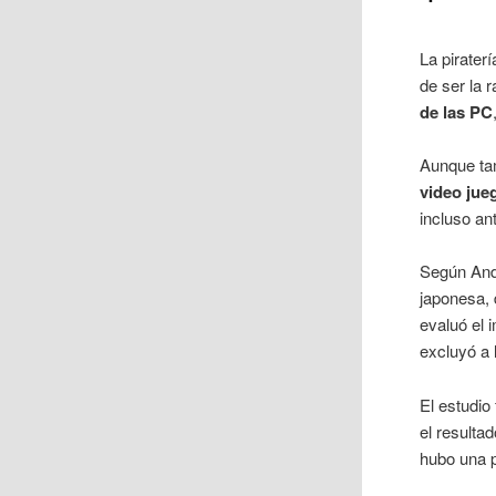
La pirater
de ser la 
de las PC
Aunque tam
video jue
incluso an
Según Andr
japonesa, 
evaluó el 
excluyó a
El estudio
el resulta
hubo una p