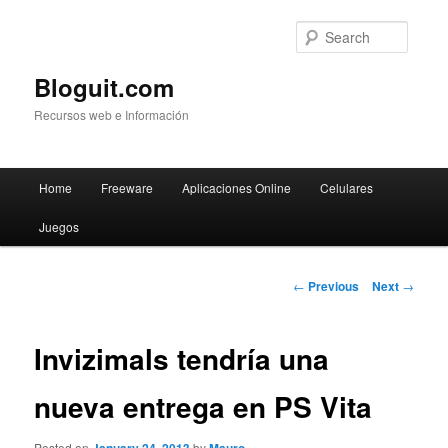
Searc
Bloguit.com
Recursos web e Información
Main
Home
Freeware
Aplicaciones Online
Celulares
Skip
menu
Juegos
to
primary
Post
←
Previous
Next
→
navigation
content
Invizimals tendría una
nueva entrega en PS Vita
Posted on
by