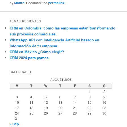
by
Mauro
. Bookmark the
permalink
.
TEMAS RECIENTES
CRM en Colombia: cómo las empresas están transformando
sus procesos comerciales
WhatsApp API con Inteligencia Artificial basado en
información de tu empresa
CRM en México ¿Cómo elegir?
CRM 2024 para pymes
CALENDARIO
AUGUST 2026
M
T
W
T
F
S
S
1
2
3
4
5
6
7
8
9
10
11
12
13
14
15
16
17
18
19
20
21
22
23
24
25
26
27
28
29
30
31
« Sep