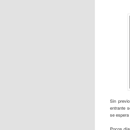
Sin previ
entrante 
se espera 
Pocos día