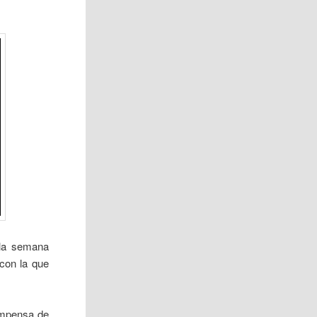
 la semana
 con la que
ompensa de