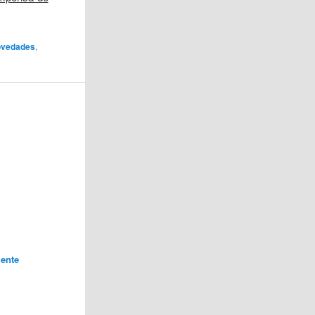
vedades
,
ente