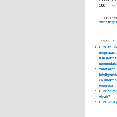
500 mil dó
This entry w
Videojuego
TEMAS REC
CRM en Co
empresas 
transforma
comerciale
WhatsApp 
Inteligenci
en informa
empresa
CRM en M
elegir?
CRM 2024 