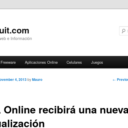
uit.com
web e Información
Freeware
Aplicaciones Online
Celulares
Juegos
Post
←
Previo
ovember 4, 2013
by
Mauro
navigati
 Online recibirá una nuev
ualización