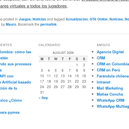
lares virtuales a todos los jugadores
.
as posted in
Juegos
,
Noticias
and tagged
Actualizacion
,
GTA Online
,
Noticias
,
No
s
by
Mauro
. Bookmark the
permalink
.
IENTES
CALENDARIO
AMIGOS
lombia: cómo las
Agencia Digital
AUGUST 2026
están
CRM
M
T
W
T
F
S
S
ndo sus procesos
CRM en Colombia
1
2
s
CRM en Perú
3
4
5
6
7
8
9
API con
10
11
12
13
14
15
16
Farándula chilena
17
18
19
20
21
22
23
a Artificial basado
Intranet
24
25
26
27
28
29
30
ción de tu
Mail Marketing
31
Matias Concha
« Sep
éxico ¿Cómo
WhatsApp CRM
WhatsApp Multiag
para pymes