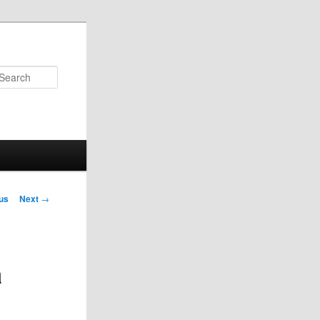
Search
us
Next
→
on
a