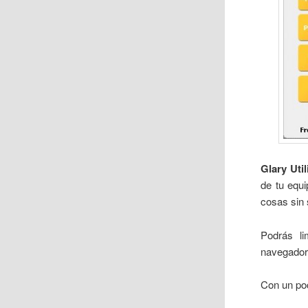
Glary Util
de tu equi
cosas sin 
Podrás li
navegadore
Con un poc