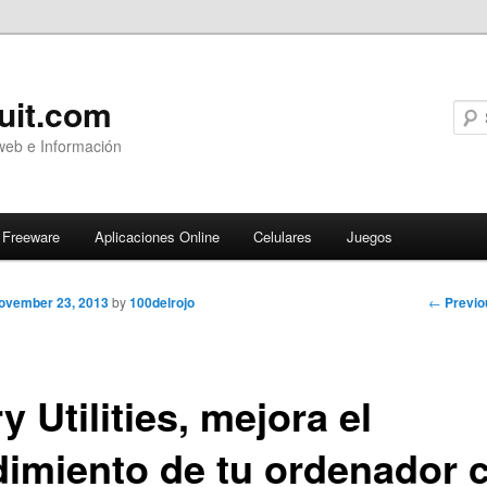
uit.com
web e Información
Freeware
Aplicaciones Online
Celulares
Juegos
Post
←
Previo
ovember 23, 2013
by
100delrojo
navigati
y Utilities, mejora el
dimiento de tu ordenador 