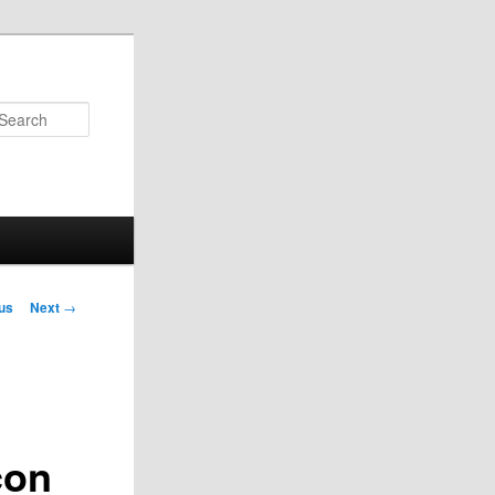
Search
us
Next
→
on
con