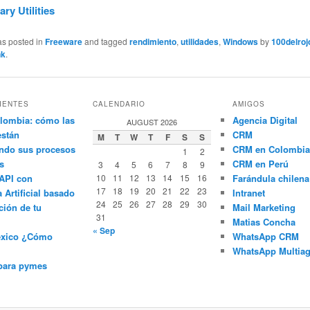
ary Utilities
as posted in
Freeware
and tagged
rendimiento
,
utilidades
,
Windows
by
100delroj
nk
.
IENTES
CALENDARIO
AMIGOS
lombia: cómo las
Agencia Digital
AUGUST 2026
están
CRM
M
T
W
T
F
S
S
ndo sus procesos
CRM en Colombia
1
2
s
CRM en Perú
3
4
5
6
7
8
9
API con
10
11
12
13
14
15
16
Farándula chilena
17
18
19
20
21
22
23
a Artificial basado
Intranet
24
25
26
27
28
29
30
ción de tu
Mail Marketing
31
Matias Concha
« Sep
éxico ¿Cómo
WhatsApp CRM
WhatsApp Multiag
para pymes