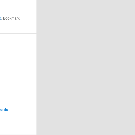
o
. Bookmark
ente