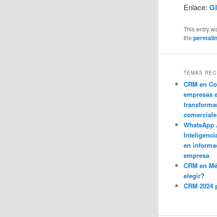
Enlace:
Gl
This entry w
the
permali
TEMAS REC
CRM en Co
empresas 
transforma
comerciale
WhatsApp 
Inteligenci
en informa
empresa
CRM en M
elegir?
CRM 2024 