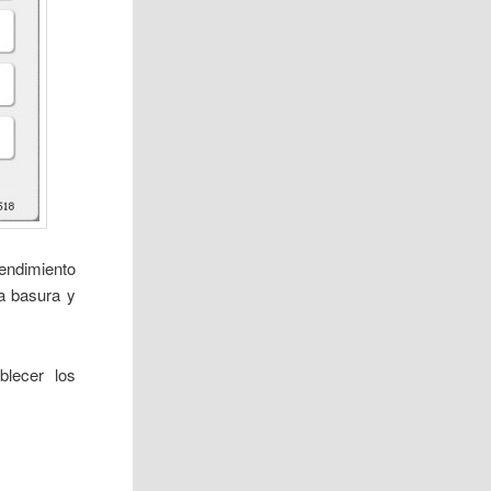
rendimiento
la basura y
blecer los