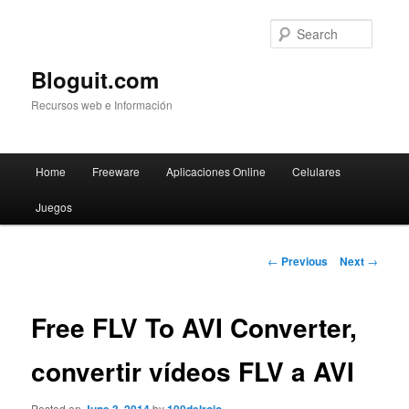
Searc
Bloguit.com
Recursos web e Información
Main
Home
Freeware
Aplicaciones Online
Celulares
Skip
menu
Juegos
to
primary
Post
←
Previous
Next
→
navigation
content
Free FLV To AVI Converter,
convertir vídeos FLV a AVI
Posted on
by