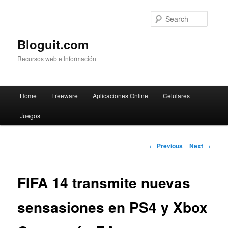
Searc
Bloguit.com
Recursos web e Información
Main
Home
Freeware
Aplicaciones Online
Celulares
Skip
menu
Juegos
to
primary
Post
←
Previous
Next
→
navigation
content
FIFA 14 transmite nuevas
sensasiones en PS4 y Xbox