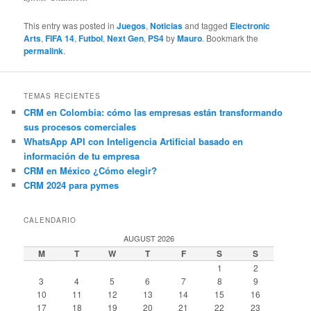
This entry was posted in
Juegos
,
Noticias
and tagged
Electronic
Arts
,
FIFA 14
,
Futbol
,
Next Gen
,
PS4
by
Mauro
. Bookmark the
permalink
.
TEMAS RECIENTES
CRM en Colombia: cómo las empresas están transformando
sus procesos comerciales
WhatsApp API con Inteligencia Artificial basado en
información de tu empresa
CRM en México ¿Cómo elegir?
CRM 2024 para pymes
CALENDARIO
AUGUST 2026
M
T
W
T
F
S
S
1
2
3
4
5
6
7
8
9
10
11
12
13
14
15
16
17
18
19
20
21
22
23