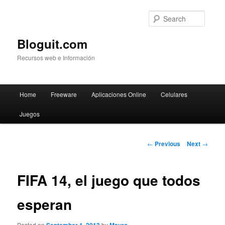
Searc
Bloguit.com
Recursos web e Información
Main
Home
Freeware
Aplicaciones Online
Celulares
Skip
menu
Juegos
to
primary
Post
←
Previous
Next
→
navigation
content
FIFA 14, el juego que todos
esperan
Posted on
by