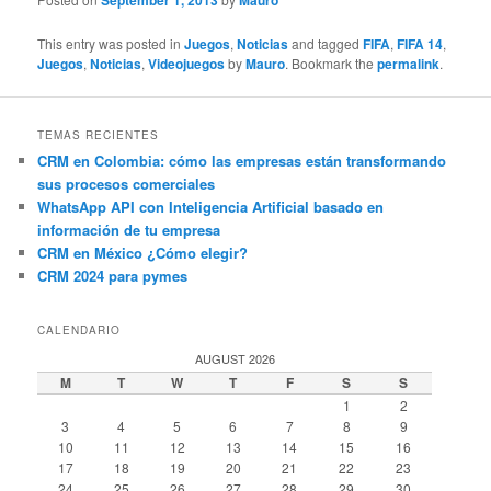
September 1, 2013
Mauro
This entry was posted in
Juegos
,
Noticias
and tagged
FIFA
,
FIFA 14
,
Juegos
,
Noticias
,
Videojuegos
by
Mauro
. Bookmark the
permalink
.
TEMAS RECIENTES
CRM en Colombia: cómo las empresas están transformando
sus procesos comerciales
WhatsApp API con Inteligencia Artificial basado en
información de tu empresa
CRM en México ¿Cómo elegir?
CRM 2024 para pymes
CALENDARIO
AUGUST 2026
M
T
W
T
F
S
S
1
2
3
4
5
6
7
8
9
10
11
12
13
14
15
16
17
18
19
20
21
22
23
24
25
26
27
28
29
30