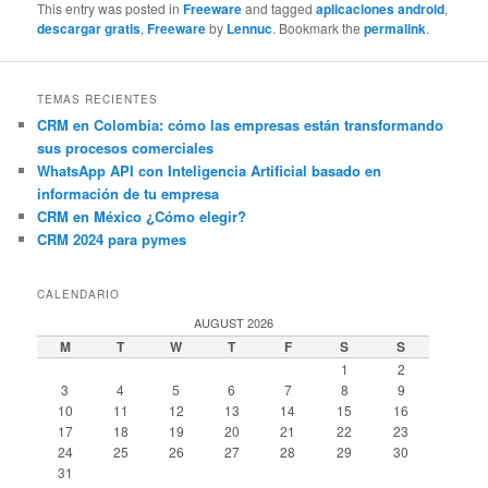
This entry was posted in
Freeware
and tagged
aplicaciones android
,
descargar gratis
,
Freeware
by
Lennuc
. Bookmark the
permalink
.
TEMAS RECIENTES
CRM en Colombia: cómo las empresas están transformando
sus procesos comerciales
WhatsApp API con Inteligencia Artificial basado en
información de tu empresa
CRM en México ¿Cómo elegir?
CRM 2024 para pymes
CALENDARIO
AUGUST 2026
M
T
W
T
F
S
S
1
2
3
4
5
6
7
8
9
10
11
12
13
14
15
16
17
18
19
20
21
22
23
24
25
26
27
28
29
30
31