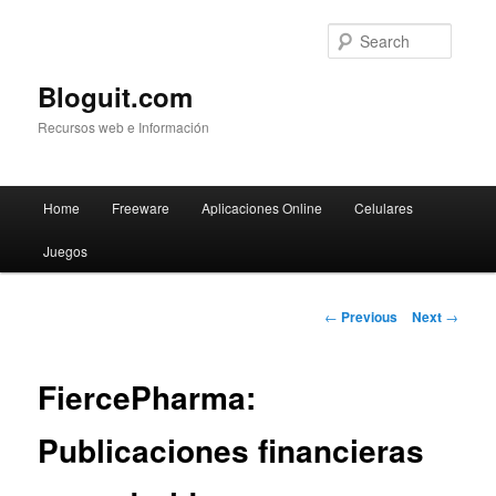
Searc
Bloguit.com
Recursos web e Información
Main
Home
Freeware
Aplicaciones Online
Celulares
Skip
menu
Juegos
to
primary
Post
←
Previous
Next
→
navigation
content
FiercePharma:
Publicaciones financieras