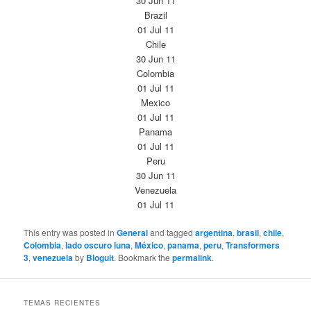
30 Jun 11
Brazil
01 Jul 11
Chile
30 Jun 11
Colombia
01 Jul 11
Mexico
01 Jul 11
Panama
01 Jul 11
Peru
30 Jun 11
Venezuela
01 Jul 11
This entry was posted in
General
and tagged
argentina
,
brasil
,
chile
,
Colombia
,
lado oscuro luna
,
México
,
panama
,
peru
,
Transformers
3
,
venezuela
by
Bloguit
. Bookmark the
permalink
.
TEMAS RECIENTES