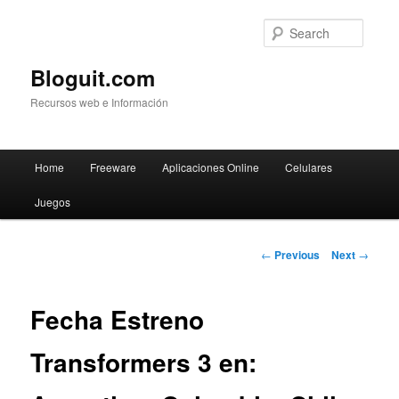
Searc
Bloguit.com
Recursos web e Información
Main
Home
Freeware
Aplicaciones Online
Celulares
Skip
menu
Juegos
to
primary
Post
←
Previous
Next
→
navigation
content
Fecha Estreno
Transformers 3 en: