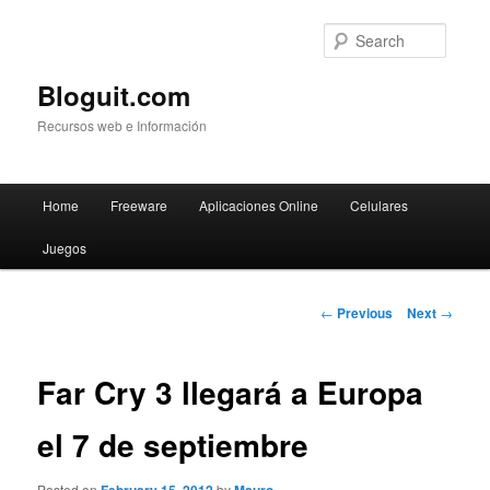
Searc
Bloguit.com
Recursos web e Información
Main
Home
Freeware
Aplicaciones Online
Celulares
Skip
menu
Juegos
to
primary
Post
←
Previous
Next
→
navigation
content
Far Cry 3 llegará a Europa
el 7 de septiembre
Posted on
by