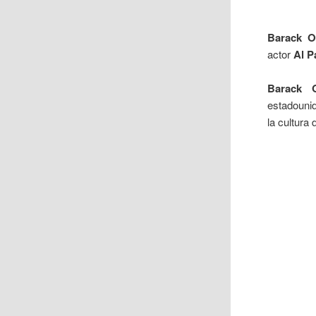
Barack 
actor
Al P
Barack 
estadouni
la cultura