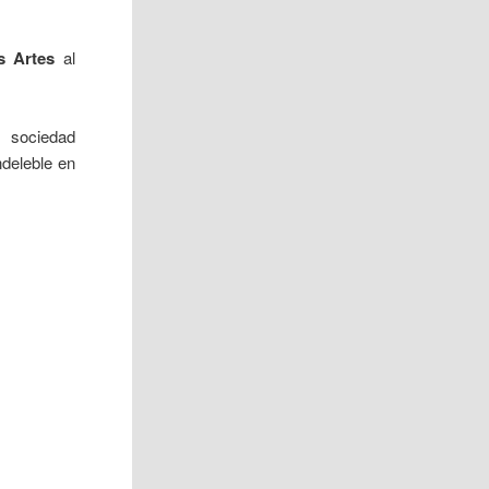
s Artes
al
 sociedad
deleble en