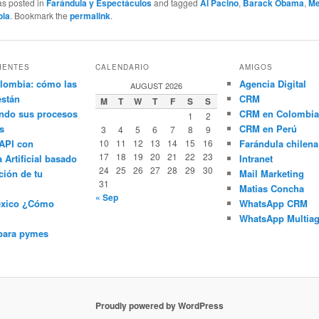
as posted in
Farándula y Espectáculos
and tagged
Al Pacino
,
Barack Obama
,
Me
ola
. Bookmark the
permalink
.
IENTES
CALENDARIO
AMIGOS
lombia: cómo las
Agencia Digital
AUGUST 2026
están
CRM
M
T
W
T
F
S
S
ndo sus procesos
CRM en Colombia
1
2
s
CRM en Perú
3
4
5
6
7
8
9
API con
10
11
12
13
14
15
16
Farándula chilena
17
18
19
20
21
22
23
a Artificial basado
Intranet
24
25
26
27
28
29
30
ción de tu
Mail Marketing
31
Matias Concha
« Sep
éxico ¿Cómo
WhatsApp CRM
WhatsApp Multiag
para pymes
Proudly powered by WordPress