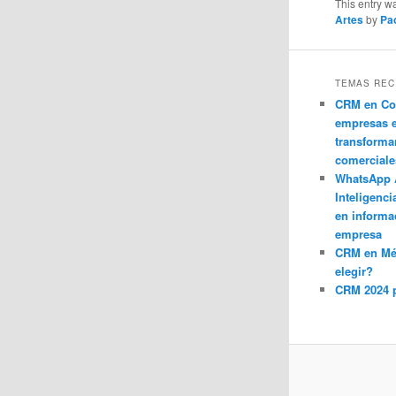
This entry w
Artes
by
Pa
TEMAS REC
CRM en Co
empresas 
transforma
comerciale
WhatsApp 
Inteligenci
en informa
empresa
CRM en M
elegir?
CRM 2024 