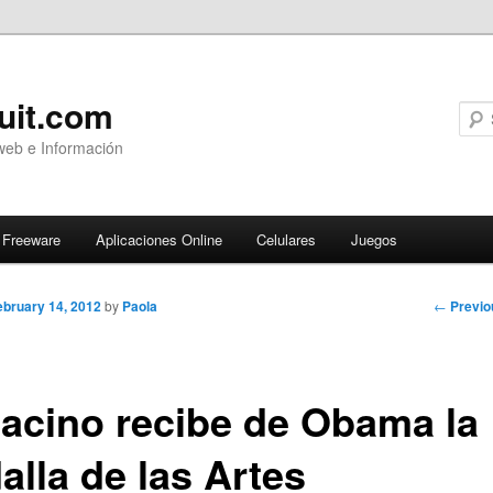
uit.com
web e Información
Freeware
Aplicaciones Online
Celulares
Juegos
Post
←
Previo
ebruary 14, 2012
by
Paola
navigati
Pacino recibe de Obama la
alla de las Artes