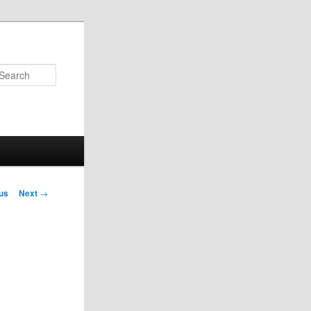
Search
us
Next
→
on