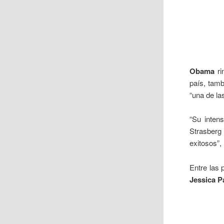
Obama
ri
país, tamb
“una de la
“Su inten
Strasberg
exitosos”,
Entre las 
Jessica P