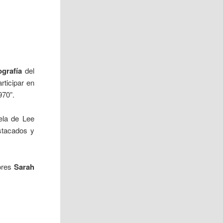
grafía
del
rticipar en
970”.
ela de Lee
stacados y
tores
Sarah