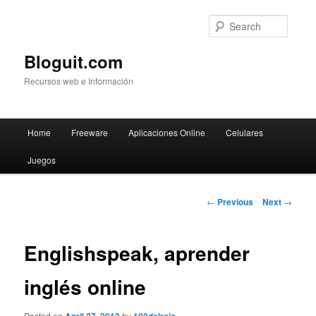
Searc
Bloguit.com
Recursos web e Información
Main
Home
Freeware
Aplicaciones Online
Celulares
Skip
menu
Juegos
to
primary
Post
←
Previous
Next
→
navigation
content
Englishspeak, aprender
inglés online
Posted on
by