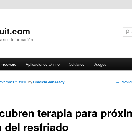
uit.com
web e Información
Freeware
Aplicaciones Online
Celulares
Juegos
Post
←
Previo
ovember 2, 2010
by
Graciela Jansasoy
navigati
cubren terapia para próxi
 del resfriado