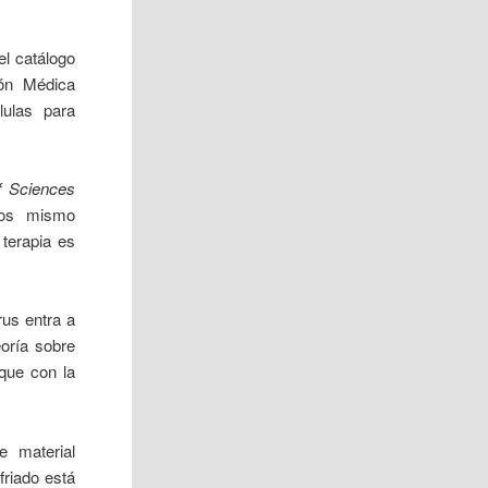
el catálogo
ión Médica
lulas para
f Sciences
los mismo
 terapia es
rus entra a
eoría sobre
que con la
e material
sfriado está