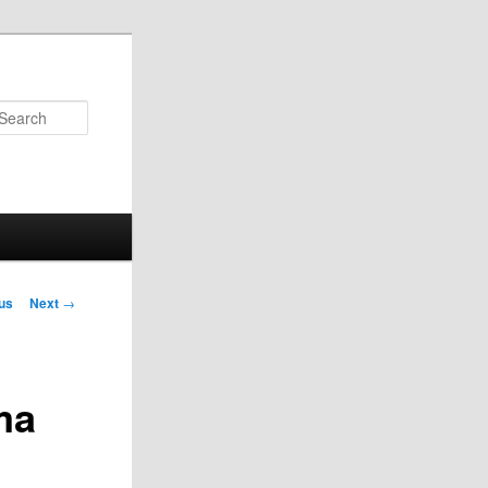
Search
us
Next
→
on
ma