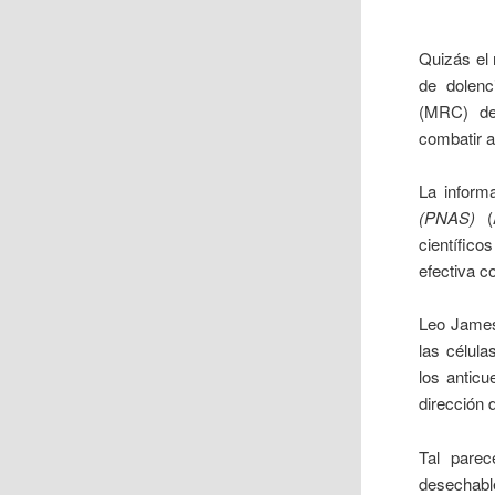
Quizás el 
de dolenc
(MRC) de 
combatir a
La inform
(PNAS)
(A
científico
efectiva c
Leo James,
las célula
los antic
dirección 
Tal parec
desechable 