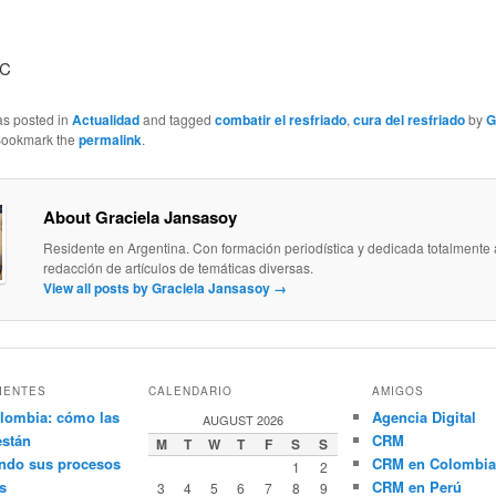
BC
as posted in
Actualidad
and tagged
combatir el resfriado
,
cura del resfriado
by
G
Bookmark the
permalink
.
About Graciela Jansasoy
Residente en Argentina. Con formación periodística y dedicada totalmente 
redacción de artículos de temáticas diversas.
View all posts by Graciela Jansasoy
→
IENTES
CALENDARIO
AMIGOS
lombia: cómo las
Agencia Digital
AUGUST 2026
están
CRM
M
T
W
T
F
S
S
ndo sus procesos
CRM en Colombia
1
2
s
CRM en Perú
3
4
5
6
7
8
9