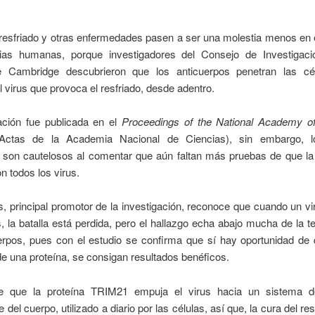
resfriado y otras enfermedades pasen a ser una molestia menos en 
ias humanas, porque investigadores del Consejo de Investigac
Cambridge descubrieron que los anticuerpos penetran las cé
l virus que provoca el resfriado, desde adentro.
ación fue publicada
en el
Proceedings of the National Academy o
ctas de la Academia Nacional de Ciencias), sin embargo, 
s son cautelosos al comentar que aún faltan más pruebas de que la
on todos los virus.
 principal promotor de la investigación, reconoce que cuando un vi
s, la batalla está perdida, pero el hallazgo echa abajo mucha de la t
uerpos, pues con el estudio se confirma que sí hay oportunidad de 
de una proteína, se consigan resultados benéficos.
e que la proteína TRIM21 empuja el virus hacia un sistema d
del cuerpo, utilizado a diario por las células, así que, la cura del re