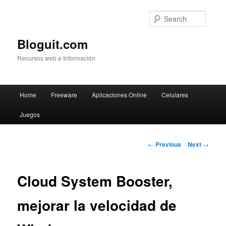
Searc
Bloguit.com
Recursos web e Información
Main
Home
Freeware
Aplicaciones Online
Celulares
Skip
menu
Juegos
to
primary
Post
←
Previous
Next
→
navigation
content
Cloud System Booster,
mejorar la velocidad de