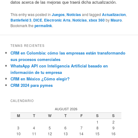
datos acerca de las mejoras que traerá dicha actualización.
This entry was posted in
Juegos
,
Noticias
and tagged
Actualizacion
,
Battlefield 3
,
DICE
,
Electronic Arts
,
Noticias
,
xbox 360
by
Mauro
.
Bookmark the
permalink
.
TEMAS RECIENTES
CRM en Colombia: cómo las empresas están transformando
sus procesos comerciales
WhatsApp API con Inteligencia Artificial basado en
información de tu empresa
CRM en México ¿Cómo elegir?
CRM 2024 para pymes
CALENDARIO
AUGUST 2026
M
T
W
T
F
S
S
1
2
3
4
5
6
7
8
9
10
11
12
13
14
15
16