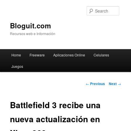
Searc
Bloguit.com
Recursos web e Información
Main
Home
Freeware
Aplicaciones Online
Celulares
Skip
menu
Juegos
to
primary
Post
←
Previous
Next
→
navigation
content
Battlefield 3 recibe una
nueva actualización en