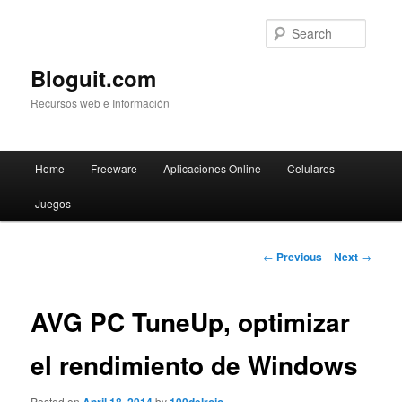
Searc
Bloguit.com
Recursos web e Información
Main
Home
Freeware
Aplicaciones Online
Celulares
Skip
menu
Juegos
to
primary
Post
←
Previous
Next
→
navigation
content
AVG PC TuneUp, optimizar
el rendimiento de Windows
Posted on
by