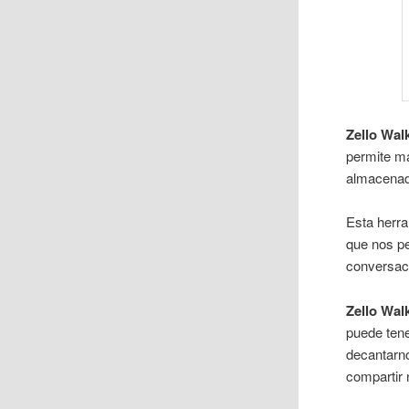
Zello Walk
permite m
almacenado
Esta herra
que nos pe
conversaci
Zello Walk
puede tene
decantarno
compartir