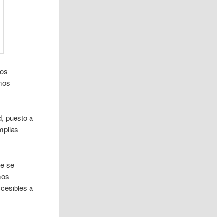
nos
amos
d, puesto a
mplias
ue se
mos
ccesibles a