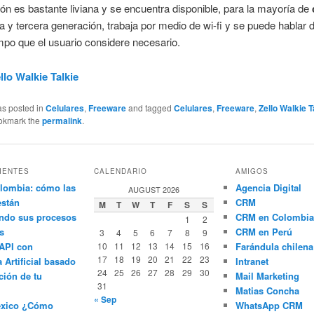
ión es bastante liviana y se encuentra disponible, para la mayoría de
 y tercera generación, trabaja por medio de wi-fi y se puede hablar 
empo que el usuario considere necesario.
llo Walkie Talkie
as posted in
Celulares
,
Freeware
and tagged
Celulares
,
Freeware
,
Zello Walkie T
ookmark the
permalink
.
IENTES
CALENDARIO
AMIGOS
lombia: cómo las
Agencia Digital
AUGUST 2026
están
CRM
M
T
W
T
F
S
S
ndo sus procesos
CRM en Colombia
1
2
s
CRM en Perú
3
4
5
6
7
8
9
API con
10
11
12
13
14
15
16
Farándula chilena
17
18
19
20
21
22
23
a Artificial basado
Intranet
24
25
26
27
28
29
30
ción de tu
Mail Marketing
31
Matias Concha
« Sep
éxico ¿Cómo
WhatsApp CRM