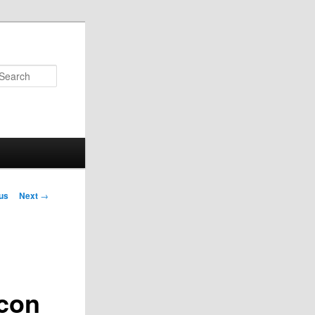
Search
us
Next
→
on
con