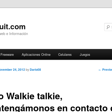
uit.com
web e Información
Freeware
Aplicaciones Online
Celulares
Juegos
Post
←
Previo
ovember 24, 2012
by
Dario08
navigati
o Walkie talkie,
tengámonos en contacto 