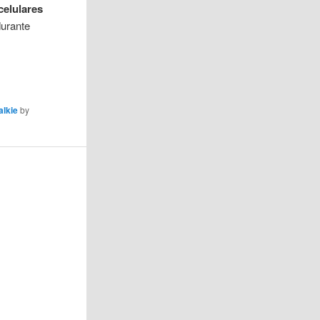
celulares
durante
alkie
by