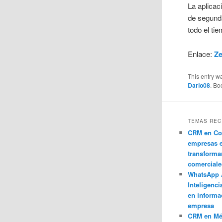
La aplicac
de segunda
todo el ti
Enlace:
Ze
This entry w
Dario08
. B
TEMAS REC
CRM en Co
empresas 
transforma
comerciale
WhatsApp 
Inteligenci
en informa
empresa
CRM en M