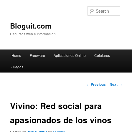
Searc
Bloguit.com
Recursos web e Información
Main
Home
Freeware
Aplicaciones Online
Celulares
Skip
menu
Juegos
to
primary
Post
←
Previous
Next
→
navigation
content
Vivino: Red social para
apasionados de los vinos
Posted on
by