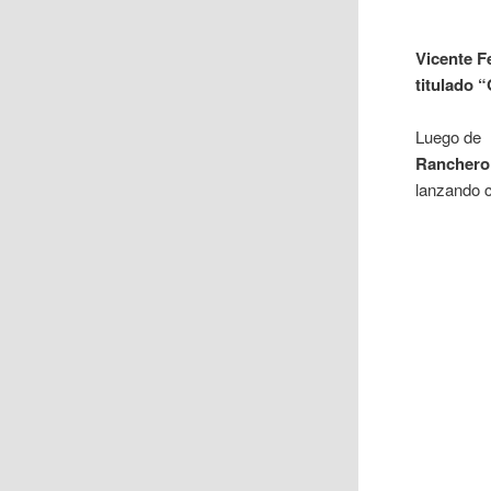
Vicente 
titulado 
Luego de 
Ranchero
lanzando 