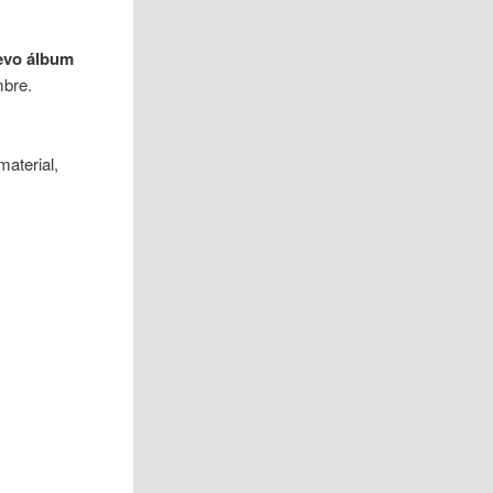
evo álbum
mbre.
material,