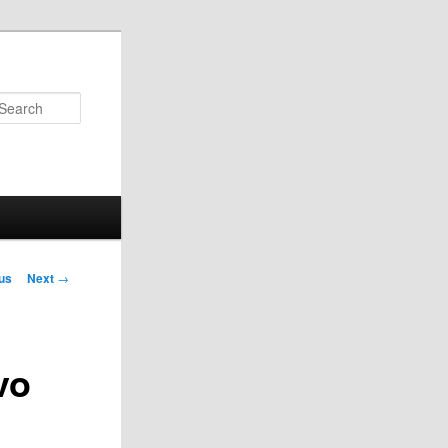
Search
us
Next
→
on
vo