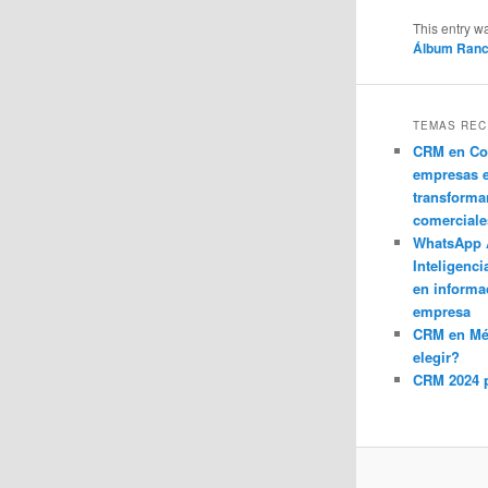
This entry w
Álbum Ran
TEMAS REC
CRM en Co
empresas 
transforma
comerciale
WhatsApp 
Inteligenci
en informa
empresa
CRM en M
elegir?
CRM 2024 