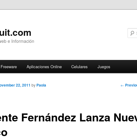
uit.com
web e Información
Freeware
Aplicaciones Online
Celulares
Juegos
Post
←
Previo
ovember 22, 2011
by
Paola
navigati
ente Fernández Lanza Nue
co