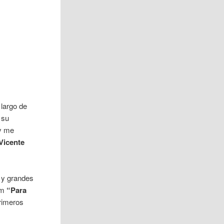
 largo de
 su
 y me
Vicente
 y grandes
bum
“Para
primeros