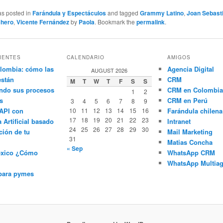
as posted in
Farándula y Espectáculos
and tagged
Grammy Latino
,
Joan Sebast
chero
,
Vicente Fernández
by
Paola
. Bookmark the
permalink
.
IENTES
CALENDARIO
AMIGOS
lombia: cómo las
Agencia Digital
AUGUST 2026
están
CRM
M
T
W
T
F
S
S
ndo sus procesos
CRM en Colombia
1
2
s
CRM en Perú
3
4
5
6
7
8
9
API con
10
11
12
13
14
15
16
Farándula chilena
17
18
19
20
21
22
23
a Artificial basado
Intranet
24
25
26
27
28
29
30
ción de tu
Mail Marketing
31
Matias Concha
« Sep
éxico ¿Cómo
WhatsApp CRM
WhatsApp Multiag
para pymes