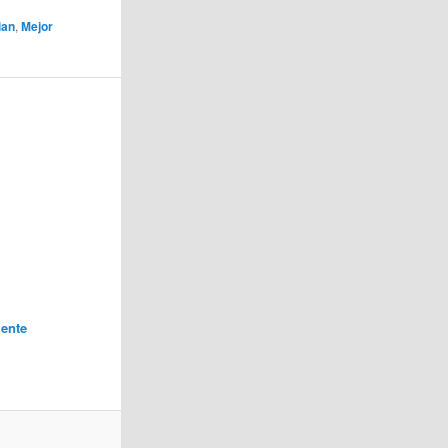
ian
,
Mejor
ente