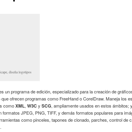
cape, diseña logotipos
es un programa de edición, especializado para la creación de gráfic
 lo que ofrecen programas como FreeHand o CorelDraw. Maneja los e
os como
XML
,
W3C
y
SCG
, ampliamente usados en estos ámbitos; 
en formatos JPEG, PNG, TIFF, y demás formatos populares para imá
rramientas como pinceles, tapones de clonado, parches, control de 
…