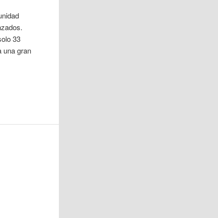
unidad
nzados.
solo 33
a una gran