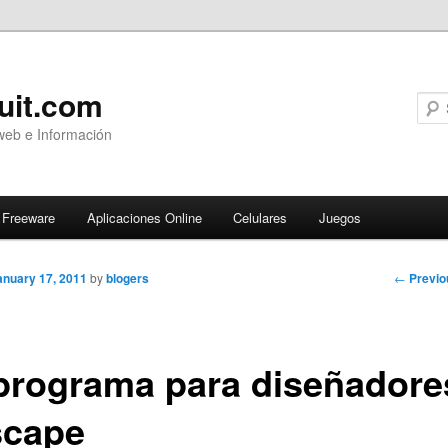
uit.com
web e Información
Freeware
Aplicaciones Online
Celulares
Juegos
Post
←
Previo
anuary 17, 2011
by
blogers
navigati
programa para diseñadore
scape