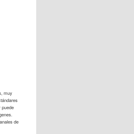
os, muy
stándares
y puede
genes.
canales de