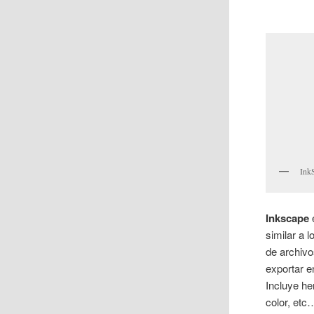
InkS
Inkscape
similar a
de archiv
exportar 
Incluye he
color, etc