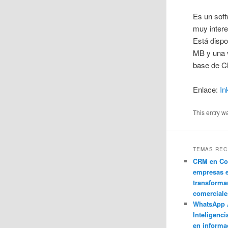
Es un soft
muy intere
Está disp
MB y una 
base de Cl
Enlace:
In
This entry w
TEMAS REC
CRM en Co
empresas 
transforma
comerciale
WhatsApp 
Inteligenci
en informa