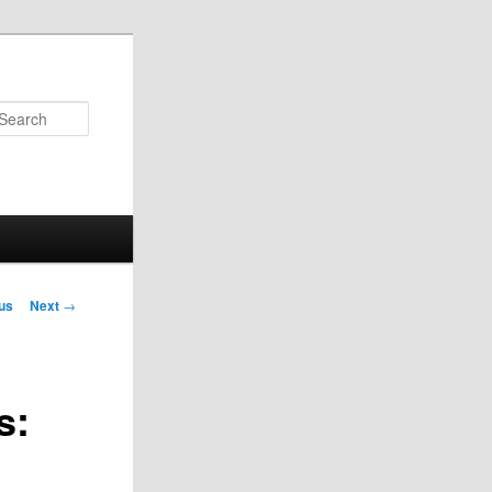
Search
us
Next
→
on
s: