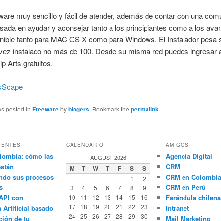
ware muy sencillo y fácil de atender, además de contar con una com
sada en ayudar y aconsejar tanto a los principiantes como a los ava
onible tanto para MAC OS X como para Windows. El Instalador pesa 
vez instalado no más de 100. Desde su misma red puedes ingresar 
ip Arts gratuitos.
kScape
as posted in
Freeware
by
blogers
. Bookmark the
permalink
.
IENTES
CALENDARIO
AMIGOS
lombia: cómo las
Agencia Digital
AUGUST 2026
están
CRM
M
T
W
T
F
S
S
ndo sus procesos
CRM en Colombia
1
2
s
CRM en Perú
3
4
5
6
7
8
9
API con
10
11
12
13
14
15
16
Farándula chilena
17
18
19
20
21
22
23
a Artificial basado
Intranet
24
25
26
27
28
29
30
ción de tu
Mail Marketing