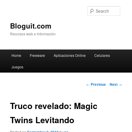
Searc
Bloguit.com
Recursos web e Información
Main
Home
Freeware
Aplicaciones Online
Celulares
Skip
menu
Juegos
to
primary
Post
←
Previous
Next
→
navigation
content
Truco revelado: Magic
Twins Levitando
Posted on
by