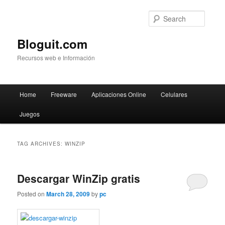
Searc
Bloguit.com
Recursos web e Información
Main
Home
Freeware
Aplicaciones Online
Celulares
Skip
Skip
menu
Juegos
to
to
primary
secondary
TAG ARCHIVES:
WINZIP
content
content
Descargar WinZip gratis
Posted on
March 28, 2009
by
pc