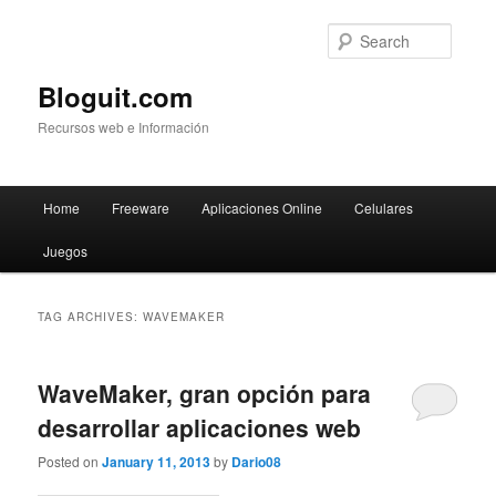
Searc
Bloguit.com
Recursos web e Información
Main
Home
Freeware
Aplicaciones Online
Celulares
Skip
Skip
menu
Juegos
to
to
primary
secondary
TAG ARCHIVES:
WAVEMAKER
content
content
WaveMaker, gran opción para
desarrollar aplicaciones web
Posted on
January 11, 2013
by
Dario08