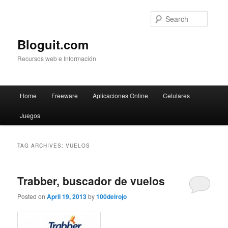
Searc
Bloguit.com
Recursos web e Información
Main
Home
Freeware
Aplicaciones Online
Celulares
Skip
Skip
menu
Juegos
to
to
primary
secondary
TAG ARCHIVES:
VUELOS
content
content
Trabber, buscador de vuelos
Posted on
April 19, 2013
by
100delrojo