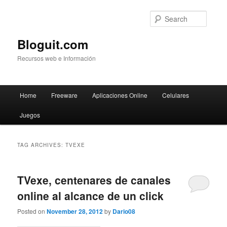
Searc
Bloguit.com
Recursos web e Información
Main
Home
Freeware
Aplicaciones Online
Celulares
Skip
Skip
menu
Juegos
to
to
primary
secondary
TAG ARCHIVES:
TVEXE
content
content
TVexe, centenares de canales
online al alcance de un click
Posted on
November 28, 2012
by
Dario08