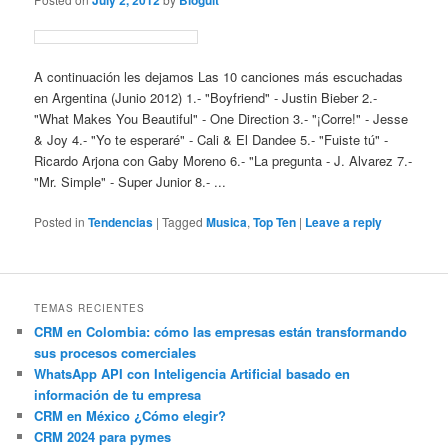
July 2, 2012
Bloguit
A continuación les dejamos Las 10 canciones más escuchadas
en Argentina (Junio 2012) 1.- "Boyfriend" - Justin Bieber 2.-
"What Makes You Beautiful" - One Direction 3.- "¡Corre!" - Jesse
& Joy 4.- "Yo te esperaré" - Cali & El Dandee 5.- "Fuiste tú" -
Ricardo Arjona con Gaby Moreno 6.- "La pregunta - J. Alvarez 7.-
"Mr. Simple" - Super Junior 8.- ...
Posted in
Tendencias
|
Tagged
Musica
,
Top Ten
|
Leave a reply
TEMAS RECIENTES
CRM en Colombia: cómo las empresas están transformando
sus procesos comerciales
WhatsApp API con Inteligencia Artificial basado en
información de tu empresa
CRM en México ¿Cómo elegir?
CRM 2024 para pymes