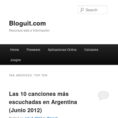
Searc
Bloguit.com
Recursos web e Información
Main
Home
Freeware
Aplicaciones Online
Celulares
Skip
Skip
menu
Juegos
to
to
primary
secondary
TAG ARCHIVES:
TOP TEN
content
content
Las 10 canciones más
escuchadas en Argentina
(Junio 2012)
Posted on
by