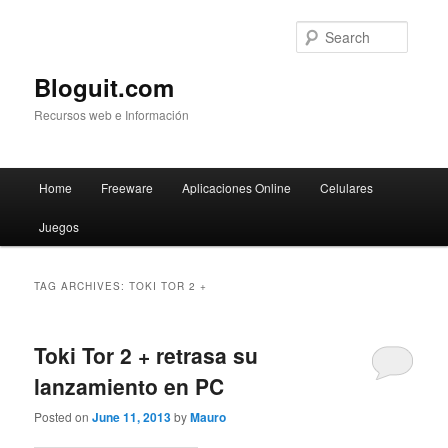
Searc
Bloguit.com
Recursos web e Información
Main
Home
Freeware
Aplicaciones Online
Celulares
Skip
Skip
menu
Juegos
to
to
primary
secondary
TAG ARCHIVES:
TOKI TOR 2 +
content
content
Toki Tor 2 + retrasa su
lanzamiento en PC
Posted on
June 11, 2013
by
Mauro