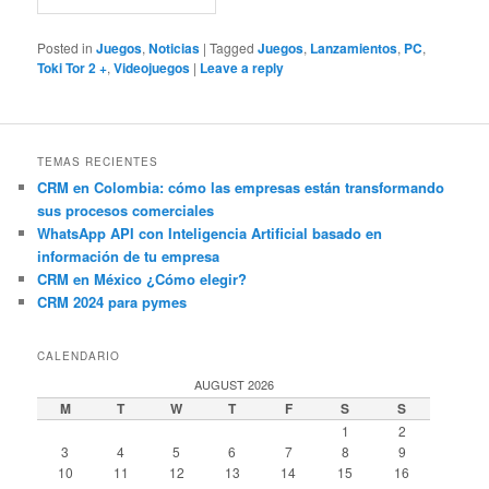
Posted in
Juegos
,
Noticias
|
Tagged
Juegos
,
Lanzamientos
,
PC
,
Toki Tor 2 +
,
Videojuegos
|
Leave a reply
TEMAS RECIENTES
CRM en Colombia: cómo las empresas están transformando
sus procesos comerciales
WhatsApp API con Inteligencia Artificial basado en
información de tu empresa
CRM en México ¿Cómo elegir?
CRM 2024 para pymes
CALENDARIO
AUGUST 2026
M
T
W
T
F
S
S
1
2
3
4
5
6
7
8
9
10
11
12
13
14
15
16