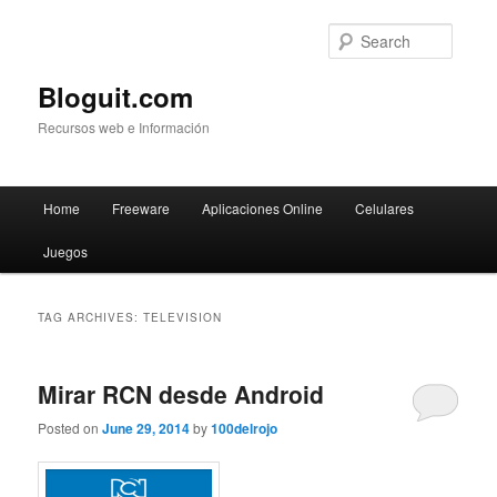
Searc
Bloguit.com
Recursos web e Información
Main
Home
Freeware
Aplicaciones Online
Celulares
Skip
Skip
menu
Juegos
to
to
primary
secondary
TAG ARCHIVES:
TELEVISION
content
content
Mirar RCN desde Android
Posted on
June 29, 2014
by
100delrojo