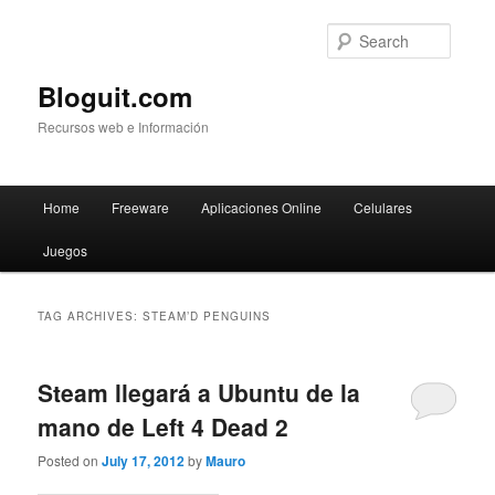
Searc
Bloguit.com
Recursos web e Información
Main
Home
Freeware
Aplicaciones Online
Celulares
Skip
Skip
menu
Juegos
to
to
primary
secondary
TAG ARCHIVES:
STEAM’D PENGUINS
content
content
Steam llegará a Ubuntu de la
mano de Left 4 Dead 2
Posted on
July 17, 2012
by
Mauro