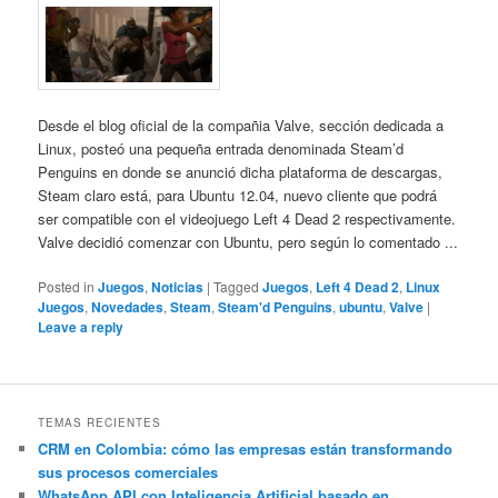
Desde el blog oficial de la compañia Valve, sección dedicada a
Linux, posteó una pequeña entrada denominada Steam’d
Penguins en donde se anunció dicha plataforma de descargas,
Steam claro está, para Ubuntu 12.04, nuevo cliente que podrá
ser compatible con el videojuego Left 4 Dead 2 respectivamente.
Valve decidió comenzar con Ubuntu, pero según lo comentado ...
Posted in
Juegos
,
Noticias
|
Tagged
Juegos
,
Left 4 Dead 2
,
Linux
Juegos
,
Novedades
,
Steam
,
Steam'd Penguins
,
ubuntu
,
Valve
|
Leave a reply
TEMAS RECIENTES
CRM en Colombia: cómo las empresas están transformando
sus procesos comerciales
WhatsApp API con Inteligencia Artificial basado en