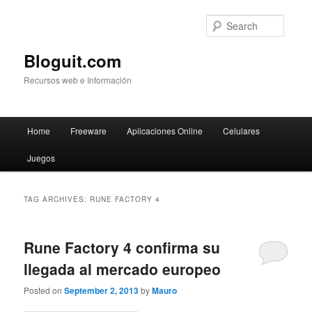
Searc
Bloguit.com
Recursos web e Información
Main
Home
Freeware
Aplicaciones Online
Celulares
Skip
Skip
menu
Juegos
to
to
primary
secondary
TAG ARCHIVES:
RUNE FACTORY 4
content
content
Rune Factory 4 confirma su
llegada al mercado europeo
Posted on
September 2, 2013
by
Mauro