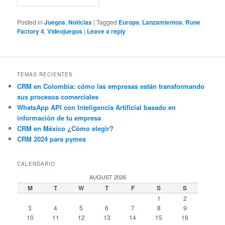
Posted in
Juegos
,
Noticias
|
Tagged
Europa
,
Lanzamientos
,
Rune
Factory 4
,
Videojuegos
|
Leave a reply
TEMAS RECIENTES
CRM en Colombia: cómo las empresas están transformando
sus procesos comerciales
WhatsApp API con Inteligencia Artificial basado en
información de tu empresa
CRM en México ¿Cómo elegir?
CRM 2024 para pymes
CALENDARIO
AUGUST 2026
M
T
W
T
F
S
S
1
2
3
4
5
6
7
8
9
10
11
12
13
14
15
16