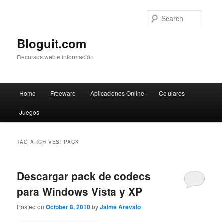
Searc
Bloguit.com
Recursos web e Información
Main
Home
Freeware
Aplicaciones Online
Celulares
Skip
Skip
menu
Juegos
to
to
primary
secondary
TAG ARCHIVES:
PACK
content
content
Descargar pack de codecs
para Windows Vista y XP
Posted on
October 8, 2010
by
Jaime Arevalo