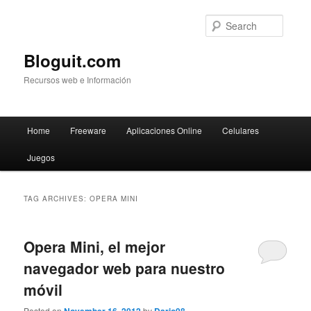
Searc
Bloguit.com
Recursos web e Información
Main
Home
Freeware
Aplicaciones Online
Celulares
Skip
Skip
menu
Juegos
to
to
primary
secondary
TAG ARCHIVES:
OPERA MINI
content
content
Opera Mini, el mejor
navegador web para nuestro
móvil
Posted on
by